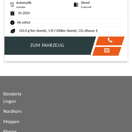
Automatik
Diesel
Getriebe
Kraftstoff
05.2024
Ab sofort
150.0 g/km (komb), 5,8 l/100km (komb), CO₂-Klasse: E
ZUM FAHRZEUG
Standorte
Lingen
Nordhorn
Meppen