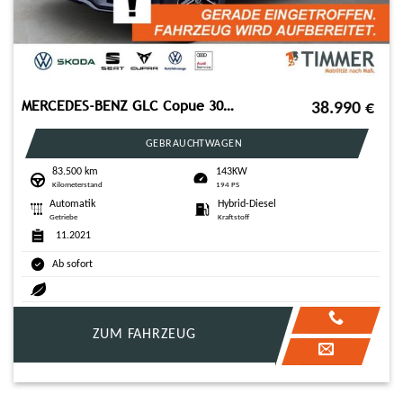
MERCEDES-BENZ GLC Copue 300 de 4Matic*AHK*RFK*LED*Night-Paket*
38.990
€
GEBRAUCHTWAGEN
83.500 km
143KW
Kilometerstand
194 PS
Automatik
Hybrid-Diesel
Getriebe
Kraftstoff
11.2021
Ab sofort
ZUM FAHRZEUG