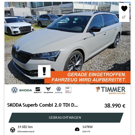
SKODA Superb Combi 2.0 TDI DSG SPORTLINE +AHK +MATRIX
38.990
€
GEBRAUCHTWAGEN
19.682 km
147KW
Kilometerstand
200 PS