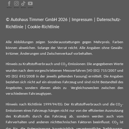
© Autohaus Timmer GmbH 2026 |
Impressum
|
Datenschutz-
Richtlinie
|
Cookie-Richtlinie
Alle Abbildungen zeigen Sonderausstattungen gegen Mehrpreis. Farben
können abweichen. Solange der Vorrat reicht. Alle Angaben ohne Gewähr.
Irrtümer, Änderungen und Zwischenverkauf vorbehalten.
Hinweis zu Kraftstoffverbrauch und CO
-Emissionen: Die angegebenen Werte
2
wurden nach dem vorgeschriebenen Messverfahren [VO (EG) 715/2007 und
VO (EG) 692/2008 in der jeweils geltenden Fassung] ermittelt. Die Angaben
beziehen sich nicht auf ein einzelnes Fahrzeug und sind nicht Bestandteil des
Angebotes, sondern dienen allein zu Vergleichszwecken zwischen den
verschiedenen Fahrzeugtypen.
Hinweis nach Richtlinie 1999/94/EG: Der Kraftstoffverbrauch und die CO
-
2
Emissionen eines Fahrzeugs hängen nicht nur von der effizienten Ausnutzung
des Kraftstoffs durch das Fahrzeug ab, sondern werden auch vom
Fahrverhalten und anderen nichttechnischen Faktoren beeinflusst. CO
ist
2
das für die Erderwärmung hauptsächlich verantwortliche Treibhausgas.