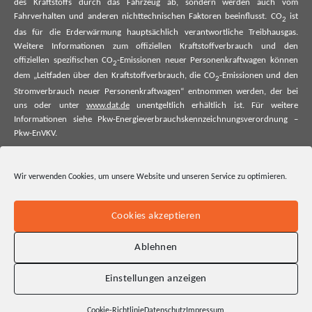
des Kraftstoffs durch das Fahrzeug ab, sondern werden auch vom
Fahrverhalten und anderen nichttechnischen Faktoren beeinflusst. CO
ist
2
das für die Erderwärmung hauptsächlich verantwortliche Treibhausgas.
Weitere Informationen zum offiziellen Kraftstoffverbrauch und den
offiziellen spezifischen CO
-Emissionen neuer Personenkraftwagen können
2
dem „Leitfaden über den Kraftstoffverbrauch, die CO
-Emissionen und den
2
Stromverbrauch neuer Personenkraftwagen“ entnommen werden, der bei
uns oder unter
www.dat.de
unentgeltlich erhältlich ist. Für weitere
Informationen siehe Pkw-Energieverbrauchskennzeichnungsverordnung –
Pkw-EnVKV.
*Weitere Informationen zum offiziellen Kraftstoffverbrauch und zu den
offiziellen spezifischen CO₂-Emissionen und ggf. zum Stromverbrauch neuer
Wir verwenden Cookies, um unsere Website und unseren Service zu optimieren.
Pkw können dem Leitfaden über den offiziellen Kraftstoffverbrauch, die
offiziellen spezifischen CO₂-Emissionen und den offiziellen Stromverbrauch
neuer Pkw entnommen werden. Dieser ist an allen Verkaufsstellen und bei
Cookies akzeptieren
der Deutschen Automobil Treuhand GmbH unentgeltlich erhältlich, sowie
unter www.dat.de.
Ablehnen
Einstellungen anzeigen
Cookie-Richtlinie
Datenschutz
Impressum