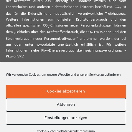
des Kraftstoffs durch das Fahrzeug ab, sondern werden auch vom
Fahrverhalten und anderen nichttechnischen Faktoren beeinflusst. CO
ist
2
das für die Erderwärmung hauptsächlich verantwortliche Treibhausgas.
Weitere Informationen zum offiziellen Kraftstoffverbrauch und den
offiziellen spezifischen CO
-Emissionen neuer Personenkraftwagen können
2
dem „Leitfaden über den Kraftstoffverbrauch, die CO
-Emissionen und den
2
Stromverbrauch neuer Personenkraftwagen“ entnommen werden, der bei
uns oder unter
www.dat.de
unentgeltlich erhältlich ist. Für weitere
Informationen siehe Pkw-Energieverbrauchskennzeichnungsverordnung –
Pkw-EnVKV.
*Weitere Informationen zum offiziellen Kraftstoffverbrauch und zu den
offiziellen spezifischen CO₂-Emissionen und ggf. zum Stromverbrauch neuer
Wir verwenden Cookies, um unsere Website und unseren Service zu optimieren.
Pkw können dem Leitfaden über den offiziellen Kraftstoffverbrauch, die
offiziellen spezifischen CO₂-Emissionen und den offiziellen Stromverbrauch
neuer Pkw entnommen werden. Dieser ist an allen Verkaufsstellen und bei
Cookies akzeptieren
der Deutschen Automobil Treuhand GmbH unentgeltlich erhältlich, sowie
unter www.dat.de.
Ablehnen
Einstellungen anzeigen
Cookie-Richtlinie
Datenschutz
Impressum