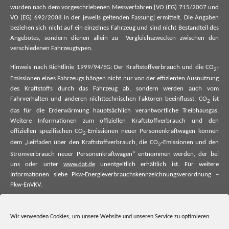
wurden nach dem vorgeschriebenen Messverfahren [VO (EG) 715/2007 und
VO (EG) 692/2008 in der jeweils geltenden Fassung] ermittelt. Die Angaben
beziehen sich nicht auf ein einzelnes Fahrzeug und sind nicht Bestandteil des
Angebotes, sondern dienen allein zu Vergleichszwecken zwischen den
verschiedenen Fahrzeugtypen.
Hinweis nach Richtlinie 1999/94/EG: Der Kraftstoffverbrauch und die CO
-
2
Emissionen eines Fahrzeugs hängen nicht nur von der effizienten Ausnutzung
des Kraftstoffs durch das Fahrzeug ab, sondern werden auch vom
Fahrverhalten und anderen nichttechnischen Faktoren beeinflusst. CO
ist
2
das für die Erderwärmung hauptsächlich verantwortliche Treibhausgas.
Weitere Informationen zum offiziellen Kraftstoffverbrauch und den
offiziellen spezifischen CO
-Emissionen neuer Personenkraftwagen können
2
dem „Leitfaden über den Kraftstoffverbrauch, die CO
-Emissionen und den
2
Stromverbrauch neuer Personenkraftwagen“ entnommen werden, der bei
uns oder unter
www.dat.de
unentgeltlich erhältlich ist. Für weitere
Informationen siehe Pkw-Energieverbrauchskennzeichnungsverordnung –
Pkw-EnVKV.
*Weitere Informationen zum offiziellen Kraftstoffverbrauch und zu den
offiziellen spezifischen CO₂-Emissionen und ggf. zum Stromverbrauch neuer
Wir verwenden Cookies, um unsere Website und unseren Service zu optimieren.
Pkw können dem Leitfaden über den offiziellen Kraftstoffverbrauch, die