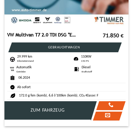
VW Multivan T7 2.0 TDI DSG "Edition" lang *NAVI*ALU
71.850
€
GEBRAUCHTWAGEN
29.999 km
110KW
Kilometerstand
150 PS
Automatik
Diesel
Getriebe
Kraftstoff
06.2024
Ab sofort
172.0 g/km (komb), 6,6 l/100km (komb), CO₂-Klasse: F
ZUM FAHRZEUG