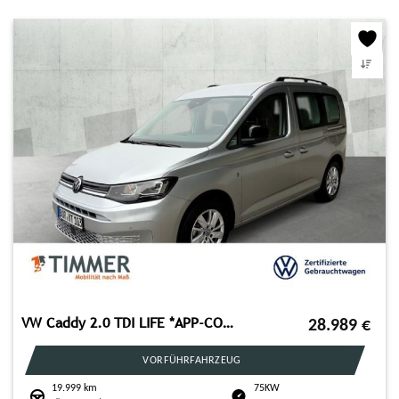
VW Caddy 2.0 TDI LIFE *APP-CON*RKAM*ALL-SEASON*DIG.
28.989
€
VORFÜHRFAHRZEUG
19.999 km
75KW