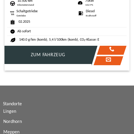
10.500 km
75KW
Kilometerstand
102 PS
Schaltgetriebe
Diesel
Getriebe
Kraftstoff
02.2025
Ab sofort
140.0 g/km (komb), 5,4 l/100km (komb), CO₂-Klasse: E
ZUM FAHRZEUG
Standorte
Lingen
Nordhorn
Meppen