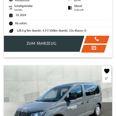
Kilometerstand
102 PS
Schaltgetriebe
Diesel
Getriebe
Kraftstoff
01.2024
Ab sofort
128.0 g/km (komb), 4,9 l/100km (komb), CO₂-Klasse: D
ZUM FAHRZEUG