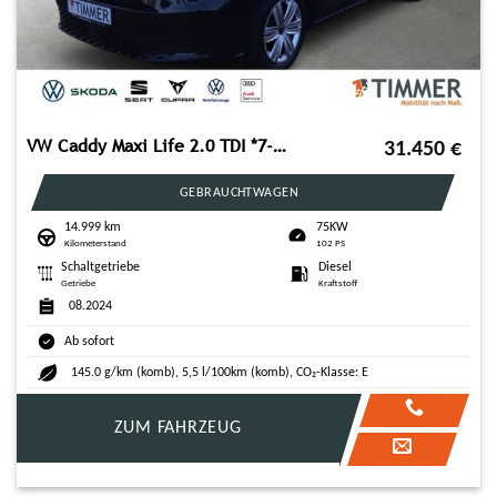
VW Caddy Maxi Life 2.0 TDI *7-SITZER*GJR*RKAM*PDC*5
31.450
€
GEBRAUCHTWAGEN
14.999 km
75KW
Kilometerstand
102 PS
Schaltgetriebe
Diesel
Getriebe
Kraftstoff
08.2024
Ab sofort
145.0 g/km (komb), 5,5 l/100km (komb), CO₂-Klasse: E
ZUM FAHRZEUG