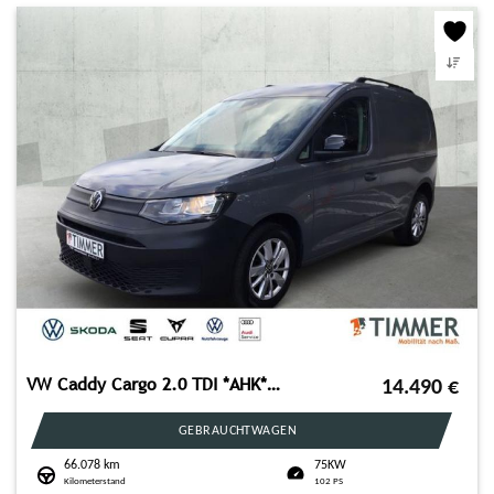
VW Caddy Cargo 2.0 TDI *AHK*NAVI*ACC*KLIMA*
14.490
€
GEBRAUCHTWAGEN
66.078 km
75KW
Kilometerstand
102 PS