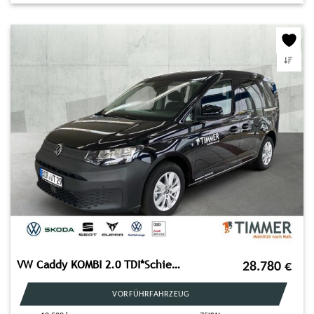
VW Caddy KOMBI 2.0 TDI*Schiebetür beidseitig*Tempom
28.780
€
VORFÜHRFAHRZEUG