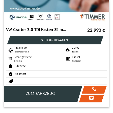
VW Crafter 2.0 TDI Kasten 35 mittellang FWD*AHK
22.990
€
GEBRAUCHTWAGEN
58.393 km
75KW
Kilometerstand
102 PS
Schaltgetriebe
Diesel
Getriebe
Kraftstoff
08.2022
Ab sofort
ZUM FAHRZEUG