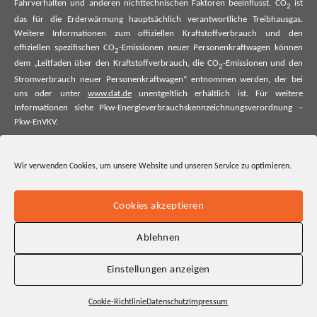
Fahrverhalten und anderen nichttechnischen Faktoren beeinflusst. CO
ist
2
das für die Erderwärmung hauptsächlich verantwortliche Treibhausgas.
Weitere Informationen zum offiziellen Kraftstoffverbrauch und den
offiziellen spezifischen CO
-Emissionen neuer Personenkraftwagen können
2
dem „Leitfaden über den Kraftstoffverbrauch, die CO
-Emissionen und den
2
Stromverbrauch neuer Personenkraftwagen“ entnommen werden, der bei
uns oder unter
www.dat.de
unentgeltlich erhältlich ist. Für weitere
Informationen siehe Pkw-Energieverbrauchskennzeichnungsverordnung –
Pkw-EnVKV.
*Weitere Informationen zum offiziellen Kraftstoffverbrauch und zu den
offiziellen spezifischen CO₂-Emissionen und ggf. zum Stromverbrauch neuer
Wir verwenden Cookies, um unsere Website und unseren Service zu optimieren.
Pkw können dem Leitfaden über den offiziellen Kraftstoffverbrauch, die
offiziellen spezifischen CO₂-Emissionen und den offiziellen Stromverbrauch
neuer Pkw entnommen werden. Dieser ist an allen Verkaufsstellen und bei
Cookies akzeptieren
der Deutschen Automobil Treuhand GmbH unentgeltlich erhältlich, sowie
unter www.dat.de.
Ablehnen
Einstellungen anzeigen
Cookie-Richtlinie
Datenschutz
Impressum