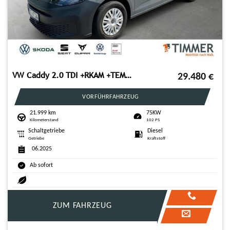
VW Caddy 2.0 TDI +RKAM +TEMPO +KEYLESS +SHZ +KLIMA
29.480
€
VORFÜHRFAHRZEUG
21.999 km
75KW
Kilometerstand
102 PS
Schaltgetriebe
Diesel
Getriebe
Kraftstoff
06.2025
Ab sofort
ZUM FAHRZEUG