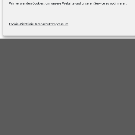
Wir verwenden Cookies, um unsere Website und unseren Service zu optimieren.
LEISTUNG
12 kW (16 PS) →
522 kW (710 PS)
Cookie-Richtlinie
Datenschutz
Impressum
ANZAHL TÜREN
ANZAHL
SITZPLÄTZE
STANDORT
FARBE