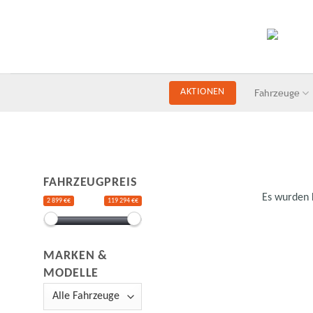
Skip
to
content
Fahrzeuge
AKTIONEN
FAHRZEUGPREIS
Es wurden 
2 899 €€
119 294 €€
MARKEN &
MODELLE