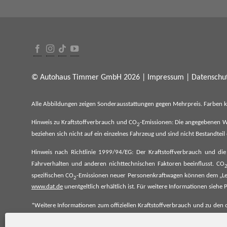
© Autohaus Timmer GmbH 2026 |
Impressum
|
Datenschut
Alle Abbildungen zeigen Sonderausstattungen gegen Mehrpreis. Farben 
Hinweis zu Kraftstoffverbrauch und CO
-Emissionen: Die angegebenen W
2
beziehen sich nicht auf ein einzelnes Fahrzeug und sind nicht Bestandte
Hinweis nach Richtlinie 1999/94/EG: Der Kraftstoffverbrauch und di
Fahrverhalten und anderen nichttechnischen Faktoren beeinflusst. CO
spezifischen CO
-Emissionen neuer Personenkraftwagen können dem „Lei
2
www.dat.de
unentgeltlich erhältlich ist. Für weitere Informationen si
*Weitere Informationen zum offiziellen Kraftstoffverbrauch und zu den o
spezifischen CO₂-Emissionen und den offiziellen Stromverbrauch neu
www.dat.de.