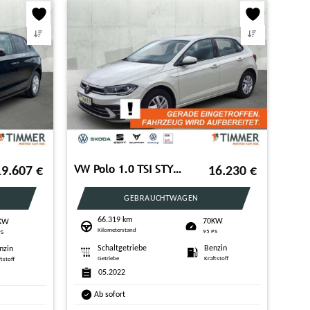
VW Polo 1.0 TSI STYLE +IQ.LIGHT +ACC +VIRTUAL +NAVI
19.607
€
16.230
€
GEBRAUCHTWAGEN
66.319 km
70KW
KW
Kilometerstand
95 PS
PS
Schaltgetriebe
Benzin
nzin
Getriebe
Kraftstoff
ftstoff
05.2022
Ab sofort