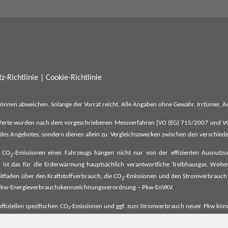
z-Richtlinie
|
Cookie-Richtlinie
können abweichen. Solange der Vorrat reicht. Alle Angaben ohne Gewähr. Irrtümer,
erte wurden nach dem vorgeschriebenen Messverfahren [VO (EG) 715/2007 und VO (E
il des Angebotes, sondern dienen allein zu Vergleichszwecken zwischen den verschie
e CO
-Emissionen eines Fahrzeugs hängen nicht nur von der effizienten Ausnutz
2
ist das für die Erderwärmung hauptsächlich verantwortliche Treibhausgas. Weitere
2
tfaden über den Kraftstoffverbrauch, die CO
-Emissionen und den Stromverbrauch
2
ehe Pkw-Energieverbrauchskennzeichnungsverordnung – Pkw-EnVKV.
ffiziellen spezifischen CO₂-Emissionen und ggf. zum Stromverbrauch neuer Pkw können
er Pkw entnommen werden. Dieser ist an allen Verkaufsstellen und bei der Deut