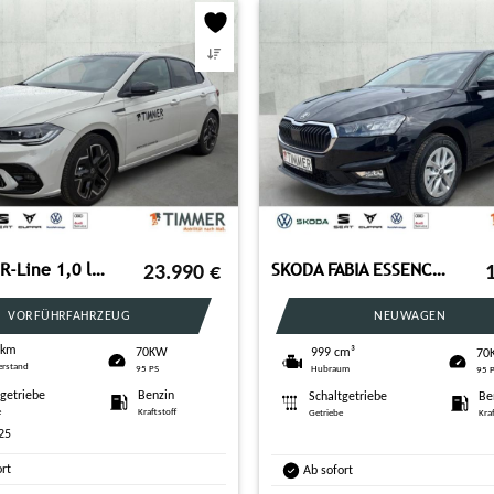
VW Polo R-Line 1,0 l TSI OPF 70 kW (95 PS) 5-Gang
SKODA FABIA ESSENCE 1,0 TSI 70KW (95PS) *LED*SHZG*PDC
23.990
€
VORFÜHRFAHRZEUG
NEUWAGEN
 km
999 cm³
70KW
70
erstand
Hubraum
95 PS
95 
tgetriebe
Benzin
Schaltgetriebe
Be
e
Kraftstoff
Getriebe
Kra
25
ort
Ab sofort