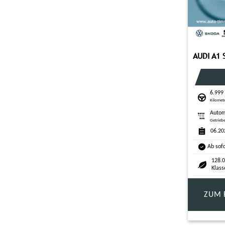
6.999
Kilomet
Autom
Getrieb
06.20
Ab sof
128.0
Klass
ZUM 