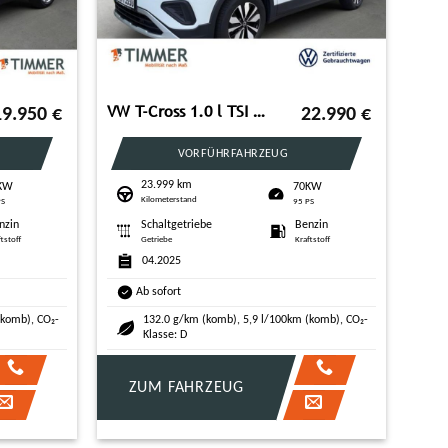
VW T-Cross 1.0 l TSI LIFE *AHK*NAVI*APP-CONNECT*RÜC
19.950
€
22.990
€
VORFÜHRFAHRZEUG
23.999 km
KW
70KW
Kilometerstand
PS
95 PS
nzin
Schaltgetriebe
Benzin
ftstoff
Getriebe
Kraftstoff
04.2025
Ab sofort
(komb), CO₂-
132.0 g/km (komb), 5,9 l/100km (komb), CO₂-
Klasse: D
ZUM FAHRZEUG