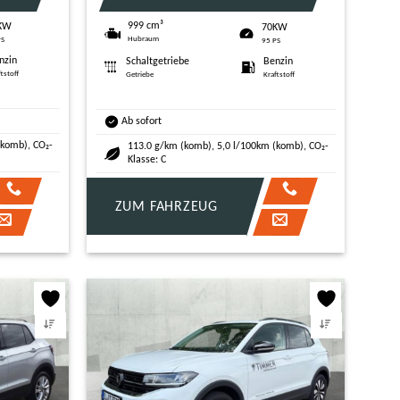
999 cm³
KW
70KW
Hubraum
PS
95 PS
nzin
Schaltgetriebe
Benzin
ftstoff
Getriebe
Kraftstoff
Ab sofort
(komb), CO₂-
113.0 g/km (komb), 5,0 l/100km (komb), CO₂-
Klasse: C
ZUM FAHRZEUG