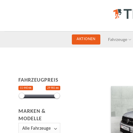
Skip
to
content
Fahrzeuge
AKTIONEN
FAHRZEUGPREIS
11 440 €€
29 981 €€
MARKEN &
MODELLE