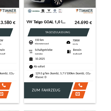
VW Taigo GOAL 1,0 l TSI OPF 70 kW (95 PS) 5-Gang
13.580
€
24.690
€
TAGESZULASSUNG
150 km
KW
70KW
Kilometerstand
PS
95 PS
nzin
Schaltgetriebe
Benzin
ftstoff
Getriebe
Kraftstoff
10.2025
Ab sofort
(komb), CO₂-
129.0 g/km (komb), 5,7 l/100km (komb), CO₂-
Klasse: D
ZUM FAHRZEUG