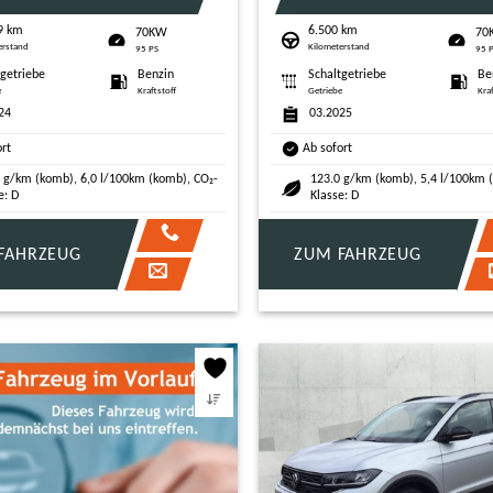
9 km
6.500 km
70KW
70
erstand
Kilometerstand
95 PS
95 
tgetriebe
Benzin
Schaltgetriebe
Be
e
Kraftstoff
Getriebe
Kra
24
03.2025
ort
Ab sofort
 g/km (komb), 6,0 l/100km (komb), CO₂-
123.0 g/km (komb), 5,4 l/100km 
e: D
Klasse: D
FAHRZEUG
ZUM FAHRZEUG