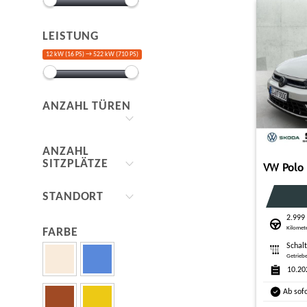
LEISTUNG
12 kW (16 PS) →
522 kW (710 PS)
ANZAHL TÜREN
ANZAHL
SITZPLÄTZE
STANDORT
2.999
Kilomet
FARBE
Schal
Getrieb
10.20
Ab sof