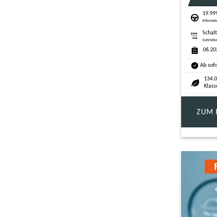
19.99
Kilomet
Schal
Getrieb
06.20
Ab sof
134.0
Klass
ZUM 