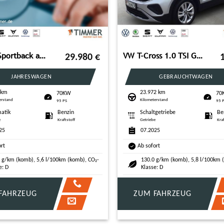
AUDI A1 Sportback advanced 25 TFSI S-tronic *NAVI*ALU
VW T-Cross 1.0 TSI GOAL +LED +ACC +VIRTUAL +NAVI +S
29.980
€
JAHRESWAGEN
GEBRAUCHTWAGEN
 km
23.972 km
70KW
70
erstand
Kilometerstand
95 PS
95 
atik
Benzin
Schaltgetriebe
Be
e
Kraftstoff
Getriebe
Kra
25
07.2025
ort
Ab sofort
 g/km (komb), 5,6 l/100km (komb), CO₂-
130.0 g/km (komb), 5,8 l/100km 
e: D
Klasse: D
FAHRZEUG
ZUM FAHRZEUG