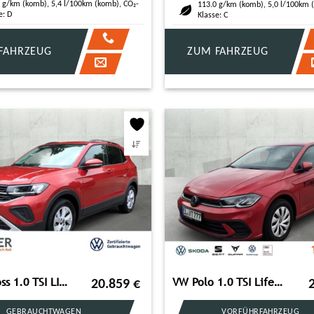
 g/km (komb), 5,4 l/100km (komb), CO₂-
113.0 g/km (komb), 5,0 l/100km 
e: D
Klasse: C
FAHRZEUG
ZUM FAHRZEUG
VW T-Cross 1.0 TSI LIFE *AHK *LED *ACC *VIRTUAL *AP
VW Polo 1.0 TSI Life *ALLSEASON*NAVI*IQ.DRIVE*AIR C
20.859
€
GEBRAUCHTWAGEN
VORFÜHRFAHRZEUG