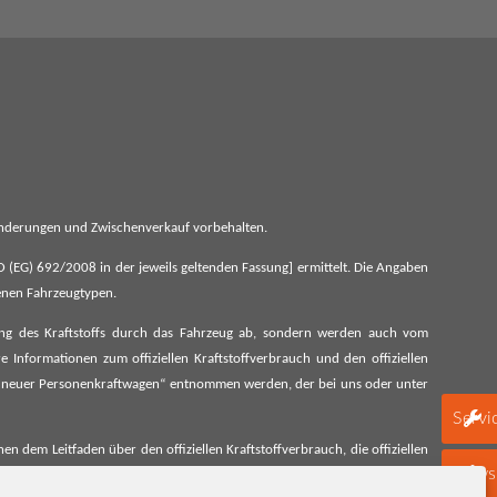
 Änderungen und Zwischenverkauf vorbehalten.
G) 692/2008 in der jeweils geltenden Fassung] ermittelt. Die Angaben
denen Fahrzeugtypen.
ung des Kraftstoffs durch das Fahrzeug ab, sondern werden auch vom
 Informationen zum offiziellen Kraftstoffverbrauch und den offiziellen
 neuer Personenkraftwagen“ entnommen werden, der bei uns oder unter
Servi
 dem Leitfaden über den offiziellen Kraftstoffverbrauch, die offiziellen
schen Automobil Treuhand GmbH unentgeltlich erhältlich, sowie unter
Newsl