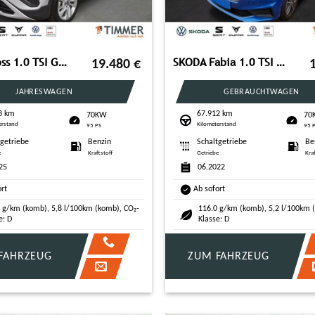
VW T-Cross 1.0 TSI GOAL +LED +ACC +VIRTUAL +NAVI +S
SKODA Fabia 1.0 TSI TOUR +LED +NAVI +SHZ +ALU +CARPLAY
19.480
€
JAHRESWAGEN
GEBRAUCHTWAGEN
3 km
67.912 km
70KW
70
erstand
Kilometerstand
95 PS
95 
tgetriebe
Benzin
Schaltgetriebe
Be
e
Kraftstoff
Getriebe
Kra
25
06.2022
ort
Ab sofort
 g/km (komb), 5,8 l/100km (komb), CO₂-
116.0 g/km (komb), 5,2 l/100km 
e: D
Klasse: D
FAHRZEUG
ZUM FAHRZEUG