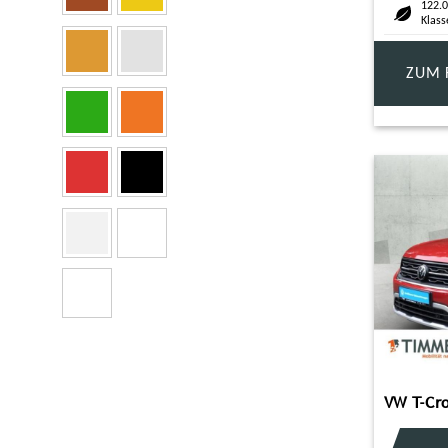
122.0
Klass
ZUM 