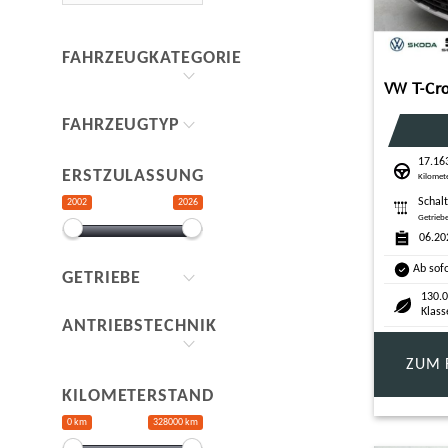
FAHRZEUGKATEGORIE
FAHRZEUGTYP
17.16
ERSTZULASSUNG
Kilomet
Schal
2002
2026
Getrieb
06.20
Ab sof
GETRIEBE
130.0
Klass
ANTRIEBSTECHNIK
ZUM 
KILOMETERSTAND
0 km
328000 km