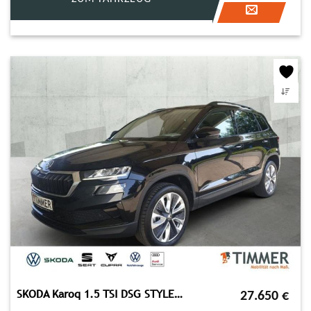
SKODA Karoq 1.5 TSI DSG STYLE +LED +RKAM +VIRTUAL +NAV
27.650
€