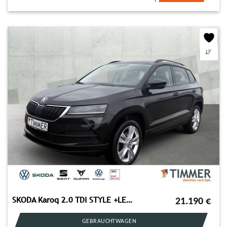
SKODA Karoq 2.0 TDI STYLE +LED +RKAM +STHZ +NAVI +SHZ
21.190
€
GEBRAUCHTWAGEN