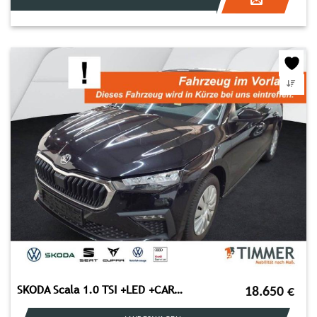
SKODA Scala 1.0 TSI +LED +CARPLAY +SHZ +DAB +ALLWETTER
18.650
€