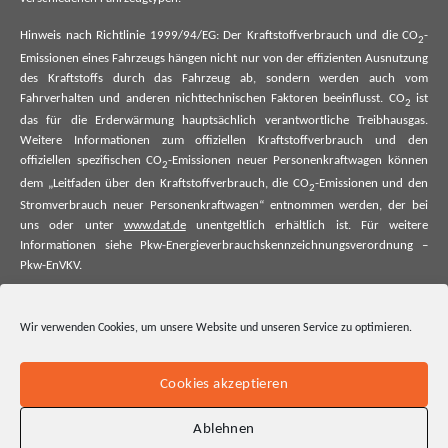
Hinweis nach Richtlinie 1999/94/EG: Der Kraftstoffverbrauch und die CO
-
2
Emissionen eines Fahrzeugs hängen nicht nur von der effizienten Ausnutzung
des Kraftstoffs durch das Fahrzeug ab, sondern werden auch vom
Fahrverhalten und anderen nichttechnischen Faktoren beeinflusst. CO
ist
2
das für die Erderwärmung hauptsächlich verantwortliche Treibhausgas.
Weitere Informationen zum offiziellen Kraftstoffverbrauch und den
offiziellen spezifischen CO
-Emissionen neuer Personenkraftwagen können
2
dem „Leitfaden über den Kraftstoffverbrauch, die CO
-Emissionen und den
2
Stromverbrauch neuer Personenkraftwagen“ entnommen werden, der bei
uns oder unter
www.dat.de
unentgeltlich erhältlich ist. Für weitere
Informationen siehe Pkw-Energieverbrauchskennzeichnungsverordnung –
Pkw-EnVKV.
*Weitere Informationen zum offiziellen Kraftstoffverbrauch und zu den
offiziellen spezifischen CO₂-Emissionen und ggf. zum Stromverbrauch neuer
Wir verwenden Cookies, um unsere Website und unseren Service zu optimieren.
Pkw können dem Leitfaden über den offiziellen Kraftstoffverbrauch, die
offiziellen spezifischen CO₂-Emissionen und den offiziellen Stromverbrauch
neuer Pkw entnommen werden. Dieser ist an allen Verkaufsstellen und bei
Cookies akzeptieren
der Deutschen Automobil Treuhand GmbH unentgeltlich erhältlich, sowie
unter www.dat.de.
Ablehnen