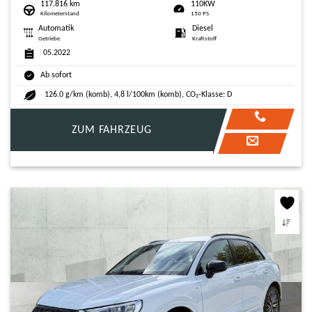
117.816 km
110KW
Kilometerstand
150 PS
Automatik
Diesel
Getriebe
Kraftstoff
05.2022
Ab sofort
126.0 g/km (komb), 4,8 l/100km (komb), CO₂-Klasse: D
ZUM FAHRZEUG