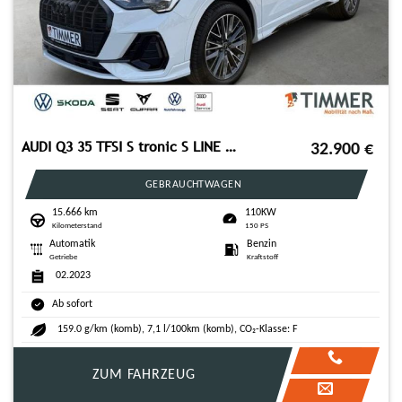
AUDI Q3 35 TFSI S tronic S LINE +AHK +LED +ACC +VIRTU
32.900
€
GEBRAUCHTWAGEN
15.666 km
110KW
Kilometerstand
150 PS
Automatik
Benzin
Getriebe
Kraftstoff
02.2023
Ab sofort
159.0 g/km (komb), 7,1 l/100km (komb), CO₂-Klasse: F
ZUM FAHRZEUG