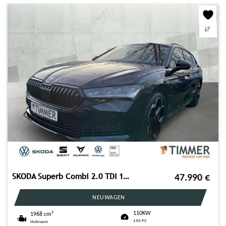
SKODA Superb Combi 2.0 TDI 110 kW Sportline *AHK*FAHRA
47.990
€
NEUWAGEN
110KW
1968 cm³
150 PS
Hubraum