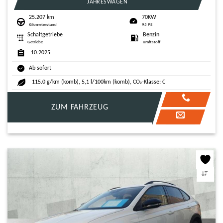
JAHRESWAGEN
25.207 km
70KW
Kilometerstand
95 PS
Schaltgetriebe
Benzin
Getriebe
Kraftstoff
10.2025
Ab sofort
115.0 g/km (komb), 5,1 l/100km (komb), CO₂-Klasse: C
ZUM FAHRZEUG