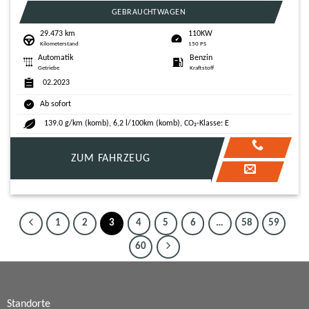
GEBRAUCHTWAGEN
29.473 km
110KW
Kilometerstand
150 PS
Automatik
Benzin
Getriebe
Kraftstoff
02.2023
Ab sofort
139.0 g/km (komb), 6,2 l/100km (komb), CO₂-Klasse: E
ZUM FAHRZEUG
1
2
3
4
5
6
…
58
59
60
Standorte