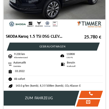
SKODA Karoq 1.5 TSI DSG CLEVER +LED +CARPLAY +SHZ +17"
25.780
€
GEBRAUCHTWAGEN
9.230 km
110KW
Kilometerstand
150 PS
Automatik
Benzin
Getriebe
Kraftstoff
03.2022
Ab sofort
143.0 g/km (komb), 6,3 l/100km (komb), CO₂-Klasse: E
ZUM FAHRZEUG