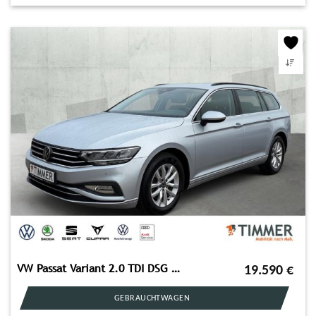
VW Passat Variant 2.0 TDI DSG BUSINESS +LED +ACC +R
19.590
€
GEBRAUCHTWAGEN