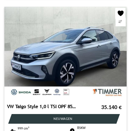
VW Taigo Style 1,0 l TSI OPF 85 kW (116 PS) 7-Gang-
35.140
€
NEUWAGEN
85KW
999 cm³