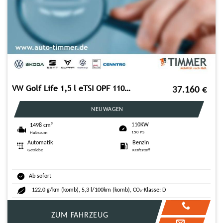
VW Golf Life 1,5 l eTSI OPF 110 kW (150 PS)
37.160
€
NEUWAGEN
110KW
1498 cm³
150 PS
Hubraum
Automatik
Benzin
Getriebe
Kraftstoff
Ab sofort
122.0 g/km (komb), 5,3 l/100km (komb), CO₂-Klasse: D
ZUM FAHRZEUG