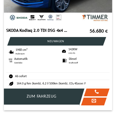
SKODA Kodiaq 2.0 TDI DSG 4x4 Sportline *AHK*PANORAMA*
56.680
€
NEUWAGEN
142KW
1968 cm³
193 PS
Hubraum
Automatik
Diesel
Getriebe
Kraftstoff
Ab sofort
164.0 g/km (komb), 6,2 l/100km (komb), CO₂-Klasse: F
ZUM FAHRZEUG