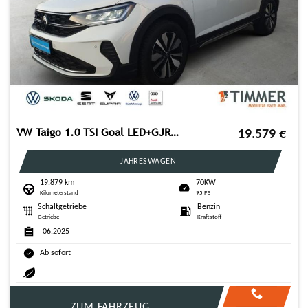
VW Taigo 1.0 TSI Goal LED+GJR+APP-CONNECT+SHZ+
19.579
€
JAHRESWAGEN
19.879 km
70KW
Kilometerstand
95 PS
Schaltgetriebe
Benzin
Getriebe
Kraftstoff
06.2025
Ab sofort
ZUM FAHRZEUG