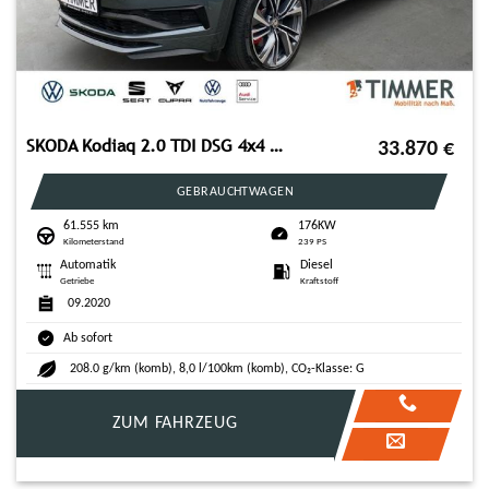
SKODA Kodiaq 2.0 TDI DSG 4x4 RS *AHK *ACC *20" *RKAM *
33.870
€
GEBRAUCHTWAGEN
61.555 km
176KW
Kilometerstand
239 PS
Automatik
Diesel
Getriebe
Kraftstoff
09.2020
Ab sofort
208.0 g/km (komb), 8,0 l/100km (komb), CO₂-Klasse: G
ZUM FAHRZEUG