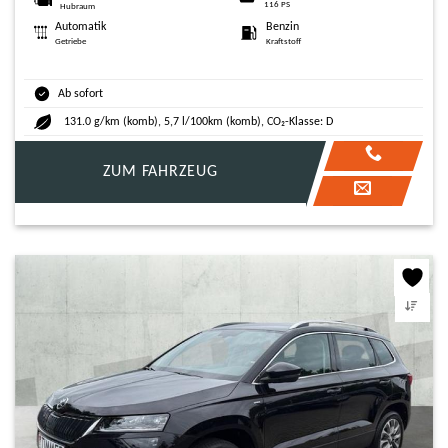
116 PS
Hubraum
Automatik
Benzin
Getriebe
Kraftstoff
Ab sofort
131.0 g/km (komb), 5,7 l/100km (komb), CO₂-Klasse: D
ZUM FAHRZEUG