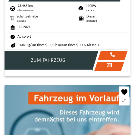
93.465 km
110KW
Kilometerstand
150 PS
Schaltgetriebe
Diesel
Getriebe
Kraftstoff
12.2021
Ab sofort
134.0 g/km (komb), 5,1 l/100km (komb), CO₂-Klasse: D
ZUM FAHRZEUG