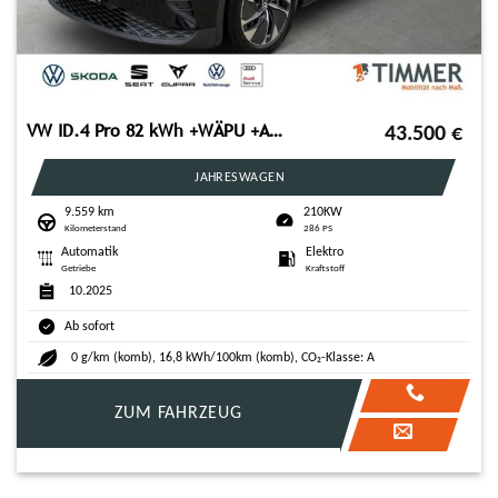
VW ID.4 Pro 82 kWh +WÄPU +AHK +LED +ACC +RKAM +NAVI
43.500
€
JAHRESWAGEN
9.559 km
210KW
Kilometerstand
286 PS
Automatik
Elektro
Getriebe
Kraftstoff
10.2025
Ab sofort
0 g/km (komb), 16,8 kWh/100km (komb), CO₂-Klasse: A
ZUM FAHRZEUG