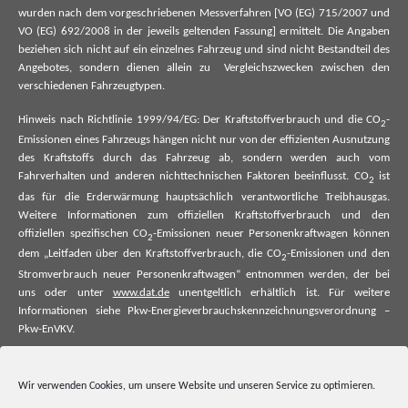
wurden nach dem vorgeschriebenen Messverfahren [VO (EG) 715/2007 und
VO (EG) 692/2008 in der jeweils geltenden Fassung] ermittelt. Die Angaben
beziehen sich nicht auf ein einzelnes Fahrzeug und sind nicht Bestandteil des
Angebotes, sondern dienen allein zu Vergleichszwecken zwischen den
verschiedenen Fahrzeugtypen.
Hinweis nach Richtlinie 1999/94/EG: Der Kraftstoffverbrauch und die CO
-
2
Emissionen eines Fahrzeugs hängen nicht nur von der effizienten Ausnutzung
des Kraftstoffs durch das Fahrzeug ab, sondern werden auch vom
Fahrverhalten und anderen nichttechnischen Faktoren beeinflusst. CO
ist
2
das für die Erderwärmung hauptsächlich verantwortliche Treibhausgas.
Weitere Informationen zum offiziellen Kraftstoffverbrauch und den
offiziellen spezifischen CO
-Emissionen neuer Personenkraftwagen können
2
dem „Leitfaden über den Kraftstoffverbrauch, die CO
-Emissionen und den
2
Stromverbrauch neuer Personenkraftwagen“ entnommen werden, der bei
uns oder unter
www.dat.de
unentgeltlich erhältlich ist. Für weitere
Informationen siehe Pkw-Energieverbrauchskennzeichnungsverordnung –
Pkw-EnVKV.
*Weitere Informationen zum offiziellen Kraftstoffverbrauch und zu den
offiziellen spezifischen CO₂-Emissionen und ggf. zum Stromverbrauch neuer
Wir verwenden Cookies, um unsere Website und unseren Service zu optimieren.
Pkw können dem Leitfaden über den offiziellen Kraftstoffverbrauch, die