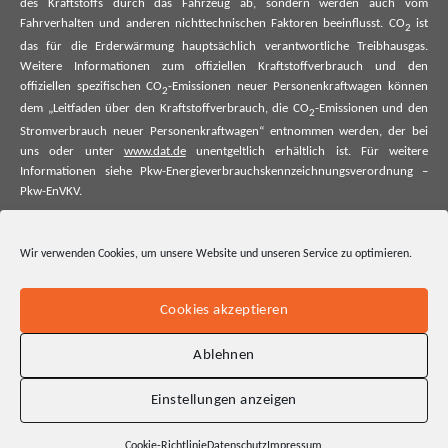
des Kraftstoffs durch das Fahrzeug ab, sondern werden auch vom
Fahrverhalten und anderen nichttechnischen Faktoren beeinflusst. CO
ist
2
das für die Erderwärmung hauptsächlich verantwortliche Treibhausgas.
Weitere Informationen zum offiziellen Kraftstoffverbrauch und den
offiziellen spezifischen CO
-Emissionen neuer Personenkraftwagen können
2
dem „Leitfaden über den Kraftstoffverbrauch, die CO
-Emissionen und den
2
Stromverbrauch neuer Personenkraftwagen“ entnommen werden, der bei
uns oder unter
www.dat.de
unentgeltlich erhältlich ist. Für weitere
Informationen siehe Pkw-Energieverbrauchskennzeichnungsverordnung –
Pkw-EnVKV.
*Weitere Informationen zum offiziellen Kraftstoffverbrauch und zu den
offiziellen spezifischen CO₂-Emissionen und ggf. zum Stromverbrauch neuer
Wir verwenden Cookies, um unsere Website und unseren Service zu optimieren.
Pkw können dem Leitfaden über den offiziellen Kraftstoffverbrauch, die
offiziellen spezifischen CO₂-Emissionen und den offiziellen Stromverbrauch
neuer Pkw entnommen werden. Dieser ist an allen Verkaufsstellen und bei
Cookies akzeptieren
der Deutschen Automobil Treuhand GmbH unentgeltlich erhältlich, sowie
unter www.dat.de.
Ablehnen
Einstellungen anzeigen
Cookie-Richtlinie
Datenschutz
Impressum