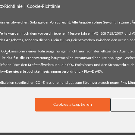
z-Richtlinie
|
Cookie-Richtlinie
können abweichen. Solange der Vorrat reicht. Alle Angaben ohne Gewähr. Irrtümer,
erte wurden nach dem vorgeschriebenen Messverfahren [VO (EG) 715/2007 und VO (E
il des Angebotes, sondern dienen allein zu Vergleichszwecken zwischen den verschie
e CO
-Emissionen eines Fahrzeugs hängen nicht nur von der effizienten Ausnutz
2
ist das für die Erderwärmung hauptsächlich verantwortliche Treibhausgas. Weitere
2
tfaden über den Kraftstoffverbrauch, die CO
-Emissionen und den Stromverbrauch
2
ehe Pkw-Energieverbrauchskennzeichnungsverordnung – Pkw-EnVKV.
ffiziellen spezifischen CO₂-Emissionen und ggf. zum Stromverbrauch neuer Pkw können
er Pkw entnommen werden. Dieser ist an allen Verkaufsstellen und bei der Deut
Cookies akzeptieren