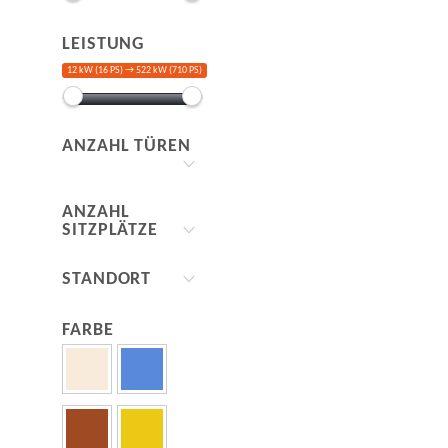
LEISTUNG
12 kW (16 PS) →
522 kW (710 PS)
ANZAHL TÜREN
ANZAHL
SITZPLÄTZE
STANDORT
FARBE