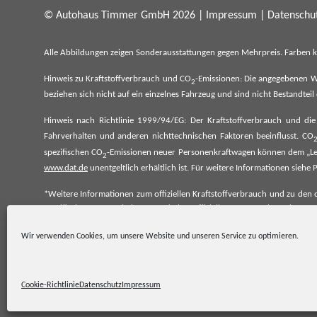
© Autohaus Timmer GmbH 2026 |
Impressum
|
Datenschut
Alle Abbildungen zeigen Sonderausstattungen gegen Mehrpreis. Farben 
Hinweis zu Kraftstoffverbrauch und CO
-Emissionen: Die angegebenen W
2
beziehen sich nicht auf ein einzelnes Fahrzeug und sind nicht Bestandte
Hinweis nach Richtlinie 1999/94/EG: Der Kraftstoffverbrauch und di
Fahrverhalten und anderen nichttechnischen Faktoren beeinflusst. CO
spezifischen CO
-Emissionen neuer Personenkraftwagen können dem „Lei
2
www.dat.de
unentgeltlich erhältlich ist. Für weitere Informationen si
*Weitere Informationen zum offiziellen Kraftstoffverbrauch und zu den o
spezifischen CO₂-Emissionen und den offiziellen Stromverbrauch neu
www.dat.de.
Wir verwenden Cookies, um unsere Website und unseren Service zu optimieren.
Cookie-Richtlinie
Datenschutz
Impressum