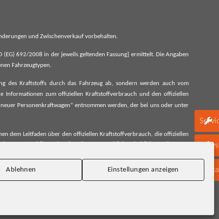
 Änderungen und Zwischenverkauf vorbehalten.
G) 692/2008 in der jeweils geltenden Fassung] ermittelt. Die Angaben
denen Fahrzeugtypen.
ung des Kraftstoffs durch das Fahrzeug ab, sondern werden auch vom
 Informationen zum offiziellen Kraftstoffverbrauch und den offiziellen
 neuer Personenkraftwagen“ entnommen werden, der bei uns oder unter
Servi
 dem Leitfaden über den offiziellen Kraftstoffverbrauch, die offiziellen
schen Automobil Treuhand GmbH unentgeltlich erhältlich, sowie unter
Newsl
Konta
Ablehnen
Einstellungen anzeigen