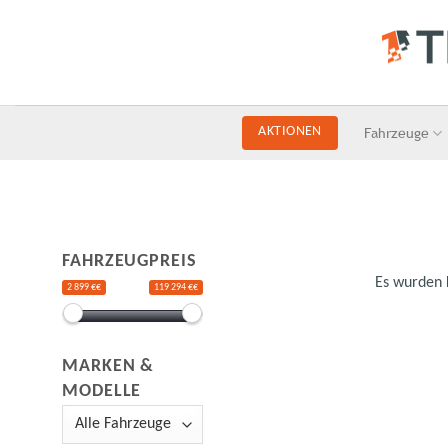
Skip
to
content
Fahrzeuge
AKTIONEN
FAHRZEUGPREIS
Es wurden 
2 899 €€
119 294 €€
MARKEN &
MODELLE