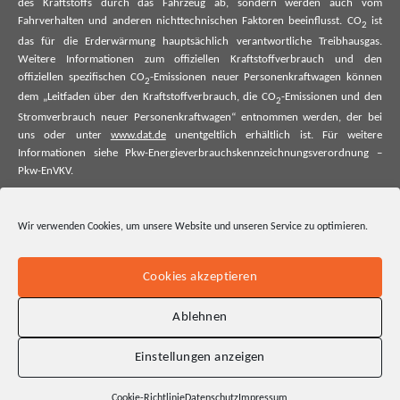
des Kraftstoffs durch das Fahrzeug ab, sondern werden auch vom
Fahrverhalten und anderen nichttechnischen Faktoren beeinflusst. CO
ist
2
das für die Erderwärmung hauptsächlich verantwortliche Treibhausgas.
Weitere Informationen zum offiziellen Kraftstoffverbrauch und den
offiziellen spezifischen CO
-Emissionen neuer Personenkraftwagen können
2
dem „Leitfaden über den Kraftstoffverbrauch, die CO
-Emissionen und den
2
Stromverbrauch neuer Personenkraftwagen“ entnommen werden, der bei
uns oder unter
www.dat.de
unentgeltlich erhältlich ist. Für weitere
Informationen siehe Pkw-Energieverbrauchskennzeichnungsverordnung –
Pkw-EnVKV.
*Weitere Informationen zum offiziellen Kraftstoffverbrauch und zu den
offiziellen spezifischen CO₂-Emissionen und ggf. zum Stromverbrauch neuer
Wir verwenden Cookies, um unsere Website und unseren Service zu optimieren.
Pkw können dem Leitfaden über den offiziellen Kraftstoffverbrauch, die
offiziellen spezifischen CO₂-Emissionen und den offiziellen Stromverbrauch
neuer Pkw entnommen werden. Dieser ist an allen Verkaufsstellen und bei
Cookies akzeptieren
der Deutschen Automobil Treuhand GmbH unentgeltlich erhältlich, sowie
unter www.dat.de.
Ablehnen
Einstellungen anzeigen
Cookie-Richtlinie
Datenschutz
Impressum