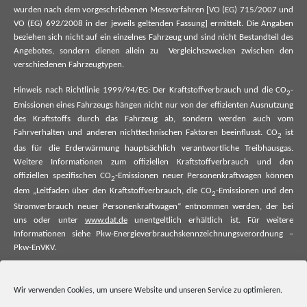
wurden nach dem vorgeschriebenen Messverfahren [VO (EG) 715/2007 und
VO (EG) 692/2008 in der jeweils geltenden Fassung] ermittelt. Die Angaben
beziehen sich nicht auf ein einzelnes Fahrzeug und sind nicht Bestandteil des
Angebotes, sondern dienen allein zu Vergleichszwecken zwischen den
verschiedenen Fahrzeugtypen.
Hinweis nach Richtlinie 1999/94/EG: Der Kraftstoffverbrauch und die CO
-
2
Emissionen eines Fahrzeugs hängen nicht nur von der effizienten Ausnutzung
des Kraftstoffs durch das Fahrzeug ab, sondern werden auch vom
Fahrverhalten und anderen nichttechnischen Faktoren beeinflusst. CO
ist
2
das für die Erderwärmung hauptsächlich verantwortliche Treibhausgas.
Weitere Informationen zum offiziellen Kraftstoffverbrauch und den
offiziellen spezifischen CO
-Emissionen neuer Personenkraftwagen können
2
dem „Leitfaden über den Kraftstoffverbrauch, die CO
-Emissionen und den
2
Stromverbrauch neuer Personenkraftwagen“ entnommen werden, der bei
uns oder unter
www.dat.de
unentgeltlich erhältlich ist. Für weitere
Informationen siehe Pkw-Energieverbrauchskennzeichnungsverordnung –
Pkw-EnVKV.
*Weitere Informationen zum offiziellen Kraftstoffverbrauch und zu den
offiziellen spezifischen CO₂-Emissionen und ggf. zum Stromverbrauch neuer
Wir verwenden Cookies, um unsere Website und unseren Service zu optimieren.
Pkw können dem Leitfaden über den offiziellen Kraftstoffverbrauch, die