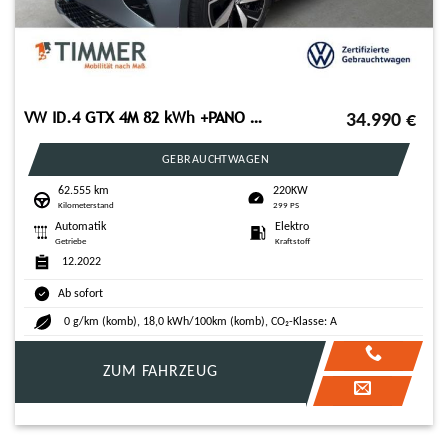
VW ID.4 GTX 4M 82 kWh +PANO +360° +IQ.LIGHT +ACC +C
34.990
€
GEBRAUCHTWAGEN
62.555 km
220KW
Kilometerstand
299 PS
Automatik
Elektro
Getriebe
Kraftstoff
12.2022
Ab sofort
0 g/km (komb), 18,0 kWh/100km (komb), CO₂-Klasse: A
ZUM FAHRZEUG