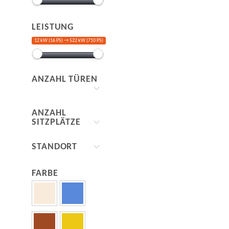
LEISTUNG
12 kW (16 PS) →
522 kW (710 PS)
ANZAHL TÜREN
ANZAHL
SITZPLÄTZE
STANDORT
FARBE