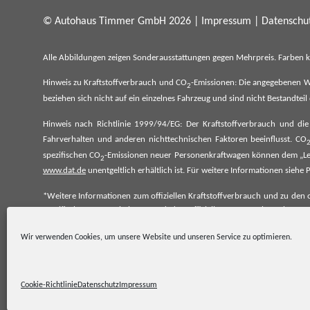
© Autohaus Timmer GmbH 2026 |
Impressum
|
Datenschut
Alle Abbildungen zeigen Sonderausstattungen gegen Mehrpreis. Farben 
Hinweis zu Kraftstoffverbrauch und CO
-Emissionen: Die angegebenen W
2
beziehen sich nicht auf ein einzelnes Fahrzeug und sind nicht Bestandte
Hinweis nach Richtlinie 1999/94/EG: Der Kraftstoffverbrauch und di
Fahrverhalten und anderen nichttechnischen Faktoren beeinflusst. CO
spezifischen CO
-Emissionen neuer Personenkraftwagen können dem „Lei
2
www.dat.de
unentgeltlich erhältlich ist. Für weitere Informationen si
*Weitere Informationen zum offiziellen Kraftstoffverbrauch und zu den o
spezifischen CO₂-Emissionen und den offiziellen Stromverbrauch neu
www.dat.de.
Wir verwenden Cookies, um unsere Website und unseren Service zu optimieren.
Cookie-Richtlinie
Datenschutz
Impressum