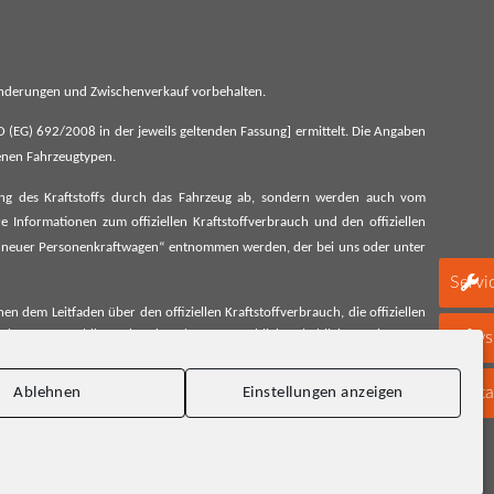
 Änderungen und Zwischenverkauf vorbehalten.
G) 692/2008 in der jeweils geltenden Fassung] ermittelt. Die Angaben
denen Fahrzeugtypen.
ung des Kraftstoffs durch das Fahrzeug ab, sondern werden auch vom
 Informationen zum offiziellen Kraftstoffverbrauch und den offiziellen
 neuer Personenkraftwagen“ entnommen werden, der bei uns oder unter
Servi
 dem Leitfaden über den offiziellen Kraftstoffverbrauch, die offiziellen
schen Automobil Treuhand GmbH unentgeltlich erhältlich, sowie unter
Newsl
Konta
Ablehnen
Einstellungen anzeigen