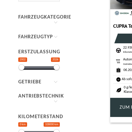
FAHRZEUGKATEGORIE
FAHRZEUGTYP
22.93
ERSTZULASSUNG
Kilomet
Autom
2002
2026
Getrieb
06.20
Ab sof
GETRIEBE
0 g/k
Klass
ANTRIEBSTECHNIK
ZUM 
KILOMETERSTAND
0 km
328000 km