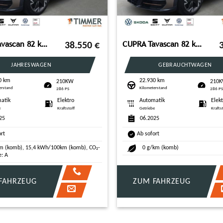
CUPRA Tavascan 82 kWh ENDURANCE +WÄPU +LED +ACC +RKAM
CUPRA Tavascan 82 kWh ENDURANCE +WÄPU +LED +ACC +RKAM
38.550
€
JAHRESWAGEN
GEBRAUCHTWAGEN
0 km
22.930 km
210KW
210
erstand
Kilometerstand
286 PS
286 P
atik
Elektro
Automatik
Elek
e
Kraftstoff
Getriebe
Krafts
25
06.2025
ort
Ab sofort
m (komb), 15,4 kWh/100km (komb), CO₂-
0 g/km (komb)
e: A
FAHRZEUG
ZUM FAHRZEUG