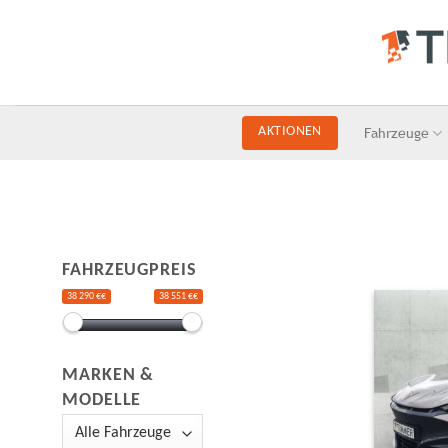
Skip
to
content
Fahrzeuge
AKTIONEN
FAHRZEUGPREIS
38 290 €€
38 551 €€
MARKEN &
MODELLE