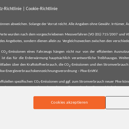
z-Richtlinie
|
Cookie-Richtlinie
können abweichen. Solange der Vorrat reicht. Alle Angaben ohne Gewähr. Irrtümer,
erte wurden nach dem vorgeschriebenen Messverfahren [VO (EG) 715/2007 und VO (E
il des Angebotes, sondern dienen allein zu Vergleichszwecken zwischen den verschie
e CO
-Emissionen eines Fahrzeugs hängen nicht nur von der effizienten Ausnutz
2
ist das für die Erderwärmung hauptsächlich verantwortliche Treibhausgas. Weitere
2
tfaden über den Kraftstoffverbrauch, die CO
-Emissionen und den Stromverbrauch
2
ehe Pkw-Energieverbrauchskennzeichnungsverordnung – Pkw-EnVKV.
ffiziellen spezifischen CO₂-Emissionen und ggf. zum Stromverbrauch neuer Pkw können
er Pkw entnommen werden. Dieser ist an allen Verkaufsstellen und bei der Deut
Cookies akzeptieren