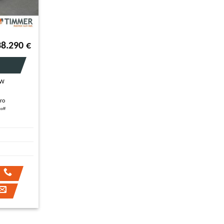
38.290
€
KW
S
tro
toff