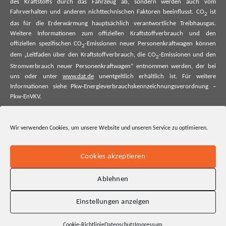
des Kraftstoffs durch das Fahrzeug ab, sondern werden auch vom
Fahrverhalten und anderen nichttechnischen Faktoren beeinflusst. CO
ist
2
das für die Erderwärmung hauptsächlich verantwortliche Treibhausgas.
Weitere Informationen zum offiziellen Kraftstoffverbrauch und den
offiziellen spezifischen CO
-Emissionen neuer Personenkraftwagen können
2
dem „Leitfaden über den Kraftstoffverbrauch, die CO
-Emissionen und den
2
Stromverbrauch neuer Personenkraftwagen“ entnommen werden, der bei
uns oder unter
www.dat.de
unentgeltlich erhältlich ist. Für weitere
Informationen siehe Pkw-Energieverbrauchskennzeichnungsverordnung –
Pkw-EnVKV.
*Weitere Informationen zum offiziellen Kraftstoffverbrauch und zu den
offiziellen spezifischen CO₂-Emissionen und ggf. zum Stromverbrauch neuer
Wir verwenden Cookies, um unsere Website und unseren Service zu optimieren.
Pkw können dem Leitfaden über den offiziellen Kraftstoffverbrauch, die
offiziellen spezifischen CO₂-Emissionen und den offiziellen Stromverbrauch
neuer Pkw entnommen werden. Dieser ist an allen Verkaufsstellen und bei
Cookies akzeptieren
der Deutschen Automobil Treuhand GmbH unentgeltlich erhältlich, sowie
unter www.dat.de.
Ablehnen
Einstellungen anzeigen
Cookie-Richtlinie
Datenschutz
Impressum