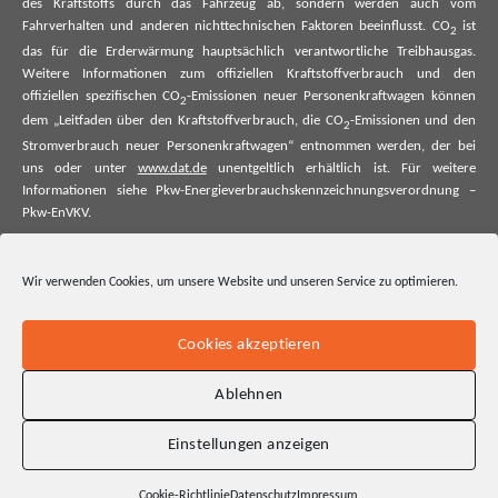
des Kraftstoffs durch das Fahrzeug ab, sondern werden auch vom
Fahrverhalten und anderen nichttechnischen Faktoren beeinflusst. CO
ist
2
das für die Erderwärmung hauptsächlich verantwortliche Treibhausgas.
Weitere Informationen zum offiziellen Kraftstoffverbrauch und den
offiziellen spezifischen CO
-Emissionen neuer Personenkraftwagen können
2
dem „Leitfaden über den Kraftstoffverbrauch, die CO
-Emissionen und den
2
Stromverbrauch neuer Personenkraftwagen“ entnommen werden, der bei
uns oder unter
www.dat.de
unentgeltlich erhältlich ist. Für weitere
Informationen siehe Pkw-Energieverbrauchskennzeichnungsverordnung –
Pkw-EnVKV.
*Weitere Informationen zum offiziellen Kraftstoffverbrauch und zu den
offiziellen spezifischen CO₂-Emissionen und ggf. zum Stromverbrauch neuer
Wir verwenden Cookies, um unsere Website und unseren Service zu optimieren.
Pkw können dem Leitfaden über den offiziellen Kraftstoffverbrauch, die
offiziellen spezifischen CO₂-Emissionen und den offiziellen Stromverbrauch
neuer Pkw entnommen werden. Dieser ist an allen Verkaufsstellen und bei
Cookies akzeptieren
der Deutschen Automobil Treuhand GmbH unentgeltlich erhältlich, sowie
unter www.dat.de.
Ablehnen
Einstellungen anzeigen
Cookie-Richtlinie
Datenschutz
Impressum