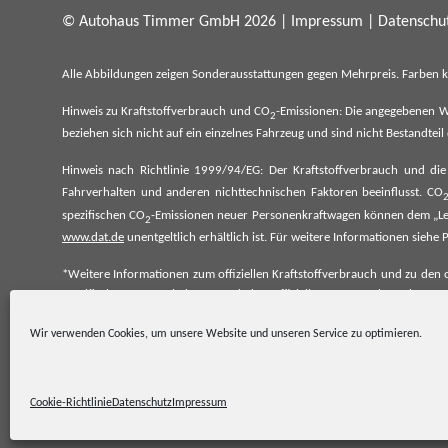
© Autohaus Timmer GmbH 2026 |
Impressum
|
Datenschut
Alle Abbildungen zeigen Sonderausstattungen gegen Mehrpreis. Farben 
Hinweis zu Kraftstoffverbrauch und CO
-Emissionen: Die angegebenen W
2
beziehen sich nicht auf ein einzelnes Fahrzeug und sind nicht Bestandte
Hinweis nach Richtlinie 1999/94/EG: Der Kraftstoffverbrauch und di
Fahrverhalten und anderen nichttechnischen Faktoren beeinflusst. CO
spezifischen CO
-Emissionen neuer Personenkraftwagen können dem „Lei
2
www.dat.de
unentgeltlich erhältlich ist. Für weitere Informationen si
*Weitere Informationen zum offiziellen Kraftstoffverbrauch und zu den o
spezifischen CO₂-Emissionen und den offiziellen Stromverbrauch neu
www.dat.de.
Wir verwenden Cookies, um unsere Website und unseren Service zu optimieren.
Cookie-Richtlinie
Datenschutz
Impressum