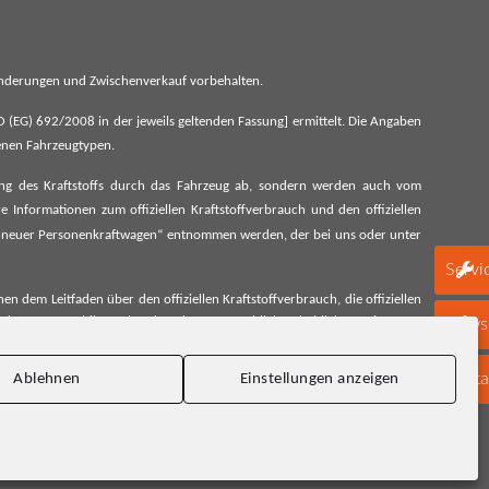
 Änderungen und Zwischenverkauf vorbehalten.
G) 692/2008 in der jeweils geltenden Fassung] ermittelt. Die Angaben
denen Fahrzeugtypen.
ung des Kraftstoffs durch das Fahrzeug ab, sondern werden auch vom
 Informationen zum offiziellen Kraftstoffverbrauch und den offiziellen
 neuer Personenkraftwagen“ entnommen werden, der bei uns oder unter
Servi
 dem Leitfaden über den offiziellen Kraftstoffverbrauch, die offiziellen
schen Automobil Treuhand GmbH unentgeltlich erhältlich, sowie unter
Newsl
Konta
Ablehnen
Einstellungen anzeigen