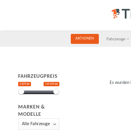
Skip
to
content
Fahrzeuge
AKTIONEN
FAHRZEUGPREIS
Es wurden 
2 899 €€
119 294 €€
MARKEN &
MODELLE