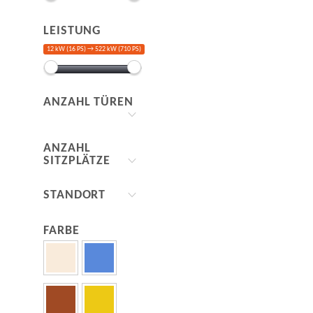
LEISTUNG
12 kW (16 PS) →
522 kW (710 PS)
ANZAHL TÜREN
ANZAHL
SITZPLÄTZE
STANDORT
FARBE