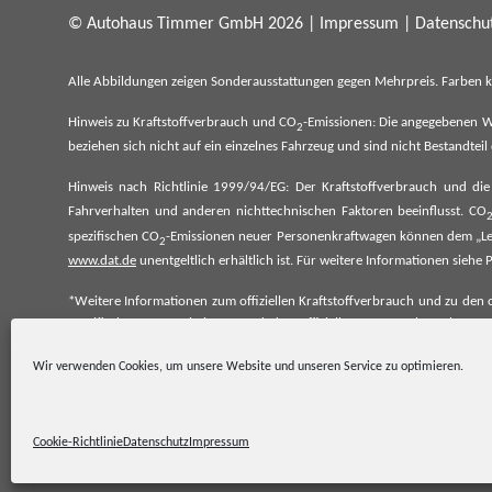
© Autohaus Timmer GmbH 2026 |
Impressum
|
Datenschut
Alle Abbildungen zeigen Sonderausstattungen gegen Mehrpreis. Farben 
Hinweis zu Kraftstoffverbrauch und CO
-Emissionen: Die angegebenen W
2
beziehen sich nicht auf ein einzelnes Fahrzeug und sind nicht Bestandte
Hinweis nach Richtlinie 1999/94/EG: Der Kraftstoffverbrauch und di
Fahrverhalten und anderen nichttechnischen Faktoren beeinflusst. CO
spezifischen CO
-Emissionen neuer Personenkraftwagen können dem „Lei
2
www.dat.de
unentgeltlich erhältlich ist. Für weitere Informationen si
*Weitere Informationen zum offiziellen Kraftstoffverbrauch und zu den o
spezifischen CO₂-Emissionen und den offiziellen Stromverbrauch neu
www.dat.de.
Wir verwenden Cookies, um unsere Website und unseren Service zu optimieren.
Cookie-Richtlinie
Datenschutz
Impressum