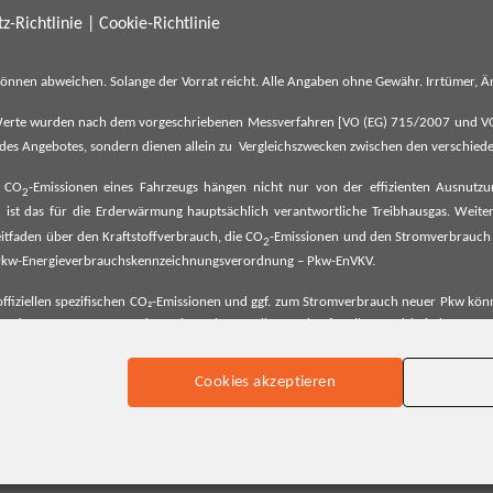
z-Richtlinie
|
Cookie-Richtlinie
können abweichen. Solange der Vorrat reicht. Alle Angaben ohne Gewähr. Irrtümer,
erte wurden nach dem vorgeschriebenen Messverfahren [VO (EG) 715/2007 und VO (E
il des Angebotes, sondern dienen allein zu Vergleichszwecken zwischen den verschie
e CO
-Emissionen eines Fahrzeugs hängen nicht nur von der effizienten Ausnutz
2
ist das für die Erderwärmung hauptsächlich verantwortliche Treibhausgas. Weitere
2
tfaden über den Kraftstoffverbrauch, die CO
-Emissionen und den Stromverbrauch
2
ehe Pkw-Energieverbrauchskennzeichnungsverordnung – Pkw-EnVKV.
ffiziellen spezifischen CO₂-Emissionen und ggf. zum Stromverbrauch neuer Pkw können
er Pkw entnommen werden. Dieser ist an allen Verkaufsstellen und bei der Deut
Cookies akzeptieren