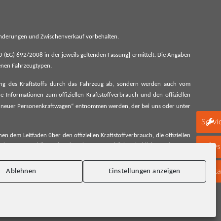
 Änderungen und Zwischenverkauf vorbehalten.
G) 692/2008 in der jeweils geltenden Fassung] ermittelt. Die Angaben
denen Fahrzeugtypen.
ung des Kraftstoffs durch das Fahrzeug ab, sondern werden auch vom
 Informationen zum offiziellen Kraftstoffverbrauch und den offiziellen
 neuer Personenkraftwagen“ entnommen werden, der bei uns oder unter
Servi
 dem Leitfaden über den offiziellen Kraftstoffverbrauch, die offiziellen
schen Automobil Treuhand GmbH unentgeltlich erhältlich, sowie unter
Newsl
Konta
Ablehnen
Einstellungen anzeigen