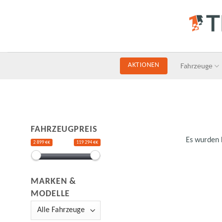
Skip
to
content
Fahrzeuge
AKTIONEN
FAHRZEUGPREIS
Es wurden 
2 899 €€
119 294 €€
MARKEN &
MODELLE