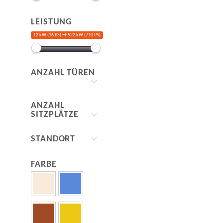
LEISTUNG
12 kW (16 PS) →
522 kW (710 PS)
ANZAHL TÜREN
ANZAHL
SITZPLÄTZE
STANDORT
FARBE