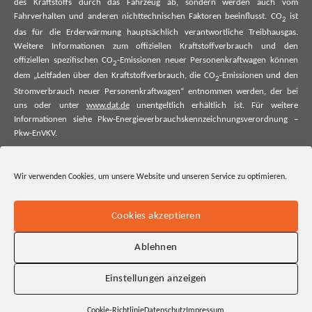
des Kraftstoffs durch das Fahrzeug ab, sondern werden auch vom
Fahrverhalten und anderen nichttechnischen Faktoren beeinflusst. CO
ist
2
das für die Erderwärmung hauptsächlich verantwortliche Treibhausgas.
Weitere Informationen zum offiziellen Kraftstoffverbrauch und den
offiziellen spezifischen CO
-Emissionen neuer Personenkraftwagen können
2
dem „Leitfaden über den Kraftstoffverbrauch, die CO
-Emissionen und den
2
Stromverbrauch neuer Personenkraftwagen“ entnommen werden, der bei
uns oder unter
www.dat.de
unentgeltlich erhältlich ist. Für weitere
Informationen siehe Pkw-Energieverbrauchskennzeichnungsverordnung –
Pkw-EnVKV.
*Weitere Informationen zum offiziellen Kraftstoffverbrauch und zu den
offiziellen spezifischen CO₂-Emissionen und ggf. zum Stromverbrauch neuer
Wir verwenden Cookies, um unsere Website und unseren Service zu optimieren.
Pkw können dem Leitfaden über den offiziellen Kraftstoffverbrauch, die
offiziellen spezifischen CO₂-Emissionen und den offiziellen Stromverbrauch
neuer Pkw entnommen werden. Dieser ist an allen Verkaufsstellen und bei
Cookies akzeptieren
der Deutschen Automobil Treuhand GmbH unentgeltlich erhältlich, sowie
unter www.dat.de.
Ablehnen
Einstellungen anzeigen
Cookie-Richtlinie
Datenschutz
Impressum