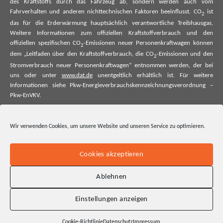
des Kraftstoffs durch das Fahrzeug ab, sondern werden auch vom
Fahrverhalten und anderen nichttechnischen Faktoren beeinflusst. CO
ist
2
das für die Erderwärmung hauptsächlich verantwortliche Treibhausgas.
Weitere Informationen zum offiziellen Kraftstoffverbrauch und den
offiziellen spezifischen CO
-Emissionen neuer Personenkraftwagen können
2
dem „Leitfaden über den Kraftstoffverbrauch, die CO
-Emissionen und den
2
Stromverbrauch neuer Personenkraftwagen“ entnommen werden, der bei
uns oder unter
www.dat.de
unentgeltlich erhältlich ist. Für weitere
Informationen siehe Pkw-Energieverbrauchskennzeichnungsverordnung –
Pkw-EnVKV.
*Weitere Informationen zum offiziellen Kraftstoffverbrauch und zu den
offiziellen spezifischen CO₂-Emissionen und ggf. zum Stromverbrauch neuer
Wir verwenden Cookies, um unsere Website und unseren Service zu optimieren.
Pkw können dem Leitfaden über den offiziellen Kraftstoffverbrauch, die
offiziellen spezifischen CO₂-Emissionen und den offiziellen Stromverbrauch
neuer Pkw entnommen werden. Dieser ist an allen Verkaufsstellen und bei
Cookies akzeptieren
der Deutschen Automobil Treuhand GmbH unentgeltlich erhältlich, sowie
unter www.dat.de.
Ablehnen
Einstellungen anzeigen
Cookie-Richtlinie
Datenschutz
Impressum