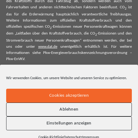
des Kraftstoffs durch das Fahrzeug ab, sondern werden auch vom
Fahrverhalten und anderen nichttechnischen Faktoren beeinflusst. CO
ist
2
das für die Erderwärmung hauptsächlich verantwortliche Treibhausgas.
Weitere Informationen zum offiziellen Kraftstoffverbrauch und den
offiziellen spezifischen CO
-Emissionen neuer Personenkraftwagen können
2
dem „Leitfaden über den Kraftstoffverbrauch, die CO
-Emissionen und den
2
Stromverbrauch neuer Personenkraftwagen“ entnommen werden, der bei
uns oder unter
www.dat.de
unentgeltlich erhältlich ist. Für weitere
Informationen siehe Pkw-Energieverbrauchskennzeichnungsverordnung –
Pkw-EnVKV.
*Weitere Informationen zum offiziellen Kraftstoffverbrauch und zu den
offiziellen spezifischen CO₂-Emissionen und ggf. zum Stromverbrauch neuer
Wir verwenden Cookies, um unsere Website und unseren Service zu optimieren.
Pkw können dem Leitfaden über den offiziellen Kraftstoffverbrauch, die
offiziellen spezifischen CO₂-Emissionen und den offiziellen Stromverbrauch
neuer Pkw entnommen werden. Dieser ist an allen Verkaufsstellen und bei
Cookies akzeptieren
der Deutschen Automobil Treuhand GmbH unentgeltlich erhältlich, sowie
unter www.dat.de.
Ablehnen
Einstellungen anzeigen
Cookie-Richtlinie
Datenschutz
Impressum