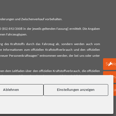
 Änderungen und Zwischenverkauf vorbehalten.
G) 692/2008 in der jeweils geltenden Fassung] ermittelt. Die Angaben
denen Fahrzeugtypen.
ung des Kraftstoffs durch das Fahrzeug ab, sondern werden auch vom
 Informationen zum offiziellen Kraftstoffverbrauch und den offiziellen
 neuer Personenkraftwagen“ entnommen werden, der bei uns oder unter
Servi
 dem Leitfaden über den offiziellen Kraftstoffverbrauch, die offiziellen
schen Automobil Treuhand GmbH unentgeltlich erhältlich, sowie unter
Newsl
Konta
Ablehnen
Einstellungen anzeigen