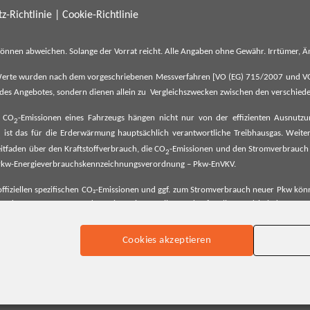
z-Richtlinie
|
Cookie-Richtlinie
können abweichen. Solange der Vorrat reicht. Alle Angaben ohne Gewähr. Irrtümer,
erte wurden nach dem vorgeschriebenen Messverfahren [VO (EG) 715/2007 und VO (E
il des Angebotes, sondern dienen allein zu Vergleichszwecken zwischen den verschie
e CO
-Emissionen eines Fahrzeugs hängen nicht nur von der effizienten Ausnutz
2
ist das für die Erderwärmung hauptsächlich verantwortliche Treibhausgas. Weitere
2
tfaden über den Kraftstoffverbrauch, die CO
-Emissionen und den Stromverbrauch
2
ehe Pkw-Energieverbrauchskennzeichnungsverordnung – Pkw-EnVKV.
ffiziellen spezifischen CO₂-Emissionen und ggf. zum Stromverbrauch neuer Pkw können
er Pkw entnommen werden. Dieser ist an allen Verkaufsstellen und bei der Deut
Cookies akzeptieren