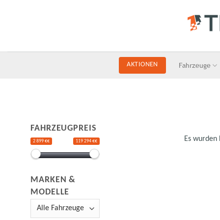
Skip
to
content
Fahrzeuge
AKTIONEN
FAHRZEUGPREIS
Es wurden 
2 899 €€
119 294 €€
MARKEN &
MODELLE