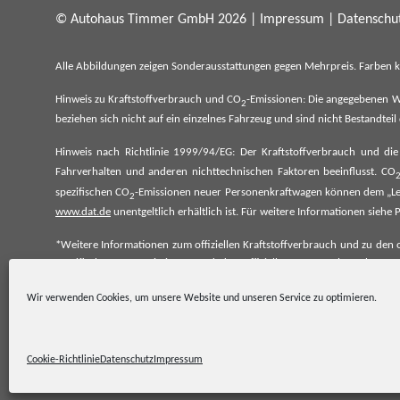
© Autohaus Timmer GmbH 2026 |
Impressum
|
Datenschut
Alle Abbildungen zeigen Sonderausstattungen gegen Mehrpreis. Farben 
Hinweis zu Kraftstoffverbrauch und CO
-Emissionen: Die angegebenen W
2
beziehen sich nicht auf ein einzelnes Fahrzeug und sind nicht Bestandte
Hinweis nach Richtlinie 1999/94/EG: Der Kraftstoffverbrauch und di
Fahrverhalten und anderen nichttechnischen Faktoren beeinflusst. CO
spezifischen CO
-Emissionen neuer Personenkraftwagen können dem „Lei
2
www.dat.de
unentgeltlich erhältlich ist. Für weitere Informationen si
*Weitere Informationen zum offiziellen Kraftstoffverbrauch und zu den o
spezifischen CO₂-Emissionen und den offiziellen Stromverbrauch neu
www.dat.de.
Wir verwenden Cookies, um unsere Website und unseren Service zu optimieren.
Cookie-Richtlinie
Datenschutz
Impressum