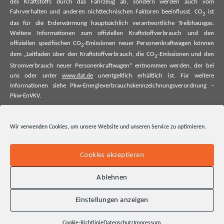
des Kraftstoffs durch das Fahrzeug ab, sondern werden auch vom
Fahrverhalten und anderen nichttechnischen Faktoren beeinflusst. CO
ist
2
das für die Erderwärmung hauptsächlich verantwortliche Treibhausgas.
Weitere Informationen zum offiziellen Kraftstoffverbrauch und den
offiziellen spezifischen CO
-Emissionen neuer Personenkraftwagen können
2
dem „Leitfaden über den Kraftstoffverbrauch, die CO
-Emissionen und den
2
Stromverbrauch neuer Personenkraftwagen“ entnommen werden, der bei
uns oder unter
www.dat.de
unentgeltlich erhältlich ist. Für weitere
Informationen siehe Pkw-Energieverbrauchskennzeichnungsverordnung –
Pkw-EnVKV.
*Weitere Informationen zum offiziellen Kraftstoffverbrauch und zu den
offiziellen spezifischen CO₂-Emissionen und ggf. zum Stromverbrauch neuer
Wir verwenden Cookies, um unsere Website und unseren Service zu optimieren.
Pkw können dem Leitfaden über den offiziellen Kraftstoffverbrauch, die
offiziellen spezifischen CO₂-Emissionen und den offiziellen Stromverbrauch
neuer Pkw entnommen werden. Dieser ist an allen Verkaufsstellen und bei
Cookies akzeptieren
der Deutschen Automobil Treuhand GmbH unentgeltlich erhältlich, sowie
unter www.dat.de.
Ablehnen
Einstellungen anzeigen
Cookie-Richtlinie
Datenschutz
Impressum