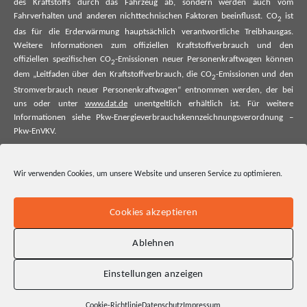
des Kraftstoffs durch das Fahrzeug ab, sondern werden auch vom
Fahrverhalten und anderen nichttechnischen Faktoren beeinflusst. CO
ist
2
das für die Erderwärmung hauptsächlich verantwortliche Treibhausgas.
Weitere Informationen zum offiziellen Kraftstoffverbrauch und den
offiziellen spezifischen CO
-Emissionen neuer Personenkraftwagen können
2
dem „Leitfaden über den Kraftstoffverbrauch, die CO
-Emissionen und den
2
Stromverbrauch neuer Personenkraftwagen“ entnommen werden, der bei
uns oder unter
www.dat.de
unentgeltlich erhältlich ist. Für weitere
Informationen siehe Pkw-Energieverbrauchskennzeichnungsverordnung –
Pkw-EnVKV.
*Weitere Informationen zum offiziellen Kraftstoffverbrauch und zu den
offiziellen spezifischen CO₂-Emissionen und ggf. zum Stromverbrauch neuer
Wir verwenden Cookies, um unsere Website und unseren Service zu optimieren.
Pkw können dem Leitfaden über den offiziellen Kraftstoffverbrauch, die
offiziellen spezifischen CO₂-Emissionen und den offiziellen Stromverbrauch
neuer Pkw entnommen werden. Dieser ist an allen Verkaufsstellen und bei
Cookies akzeptieren
der Deutschen Automobil Treuhand GmbH unentgeltlich erhältlich, sowie
unter www.dat.de.
Ablehnen
Einstellungen anzeigen
Cookie-Richtlinie
Datenschutz
Impressum