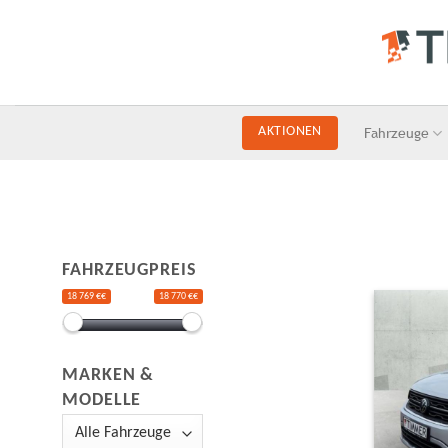
Skip
to
content
Fahrzeuge
AKTIONEN
FAHRZEUGPREIS
18 769 €€
18 770 €€
MARKEN &
MODELLE