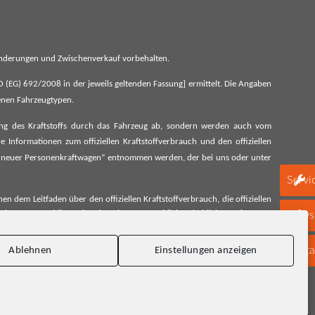
 Änderungen und Zwischenverkauf vorbehalten.
G) 692/2008 in der jeweils geltenden Fassung] ermittelt. Die Angaben
denen Fahrzeugtypen.
ung des Kraftstoffs durch das Fahrzeug ab, sondern werden auch vom
 Informationen zum offiziellen Kraftstoffverbrauch und den offiziellen
 neuer Personenkraftwagen“ entnommen werden, der bei uns oder unter
Servi
 dem Leitfaden über den offiziellen Kraftstoffverbrauch, die offiziellen
schen Automobil Treuhand GmbH unentgeltlich erhältlich, sowie unter
Newsl
Konta
Ablehnen
Einstellungen anzeigen