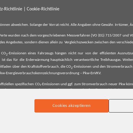
z-Richtlinie
|
Cookie-Richtlinie
können abweichen. Solange der Vorrat reicht. Alle Angaben ohne Gewähr. Irrtümer,
erte wurden nach dem vorgeschriebenen Messverfahren [VO (EG) 715/2007 und VO (E
il des Angebotes, sondern dienen allein zu Vergleichszwecken zwischen den verschie
e CO
-Emissionen eines Fahrzeugs hängen nicht nur von der effizienten Ausnutz
2
ist das für die Erderwärmung hauptsächlich verantwortliche Treibhausgas. Weitere
2
tfaden über den Kraftstoffverbrauch, die CO
-Emissionen und den Stromverbrauch
2
ehe Pkw-Energieverbrauchskennzeichnungsverordnung – Pkw-EnVKV.
ffiziellen spezifischen CO₂-Emissionen und ggf. zum Stromverbrauch neuer Pkw können
er Pkw entnommen werden. Dieser ist an allen Verkaufsstellen und bei der Deut
Cookies akzeptieren