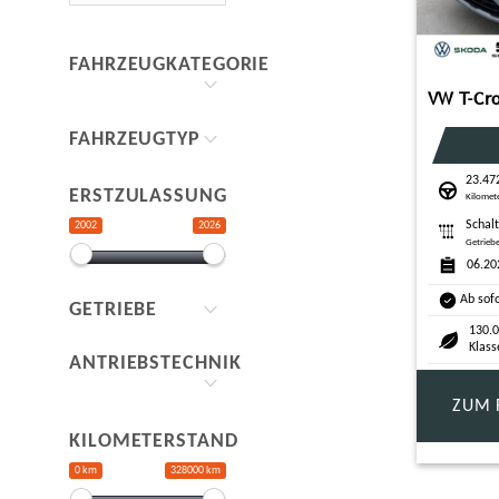
FAHRZEUGKATEGORIE
FAHRZEUGTYP
23.47
ERSTZULASSUNG
Kilomet
Schal
2002
2026
Getrieb
06.20
Ab sof
GETRIEBE
130.0
Klass
ANTRIEBSTECHNIK
ZUM 
KILOMETERSTAND
0 km
328000 km