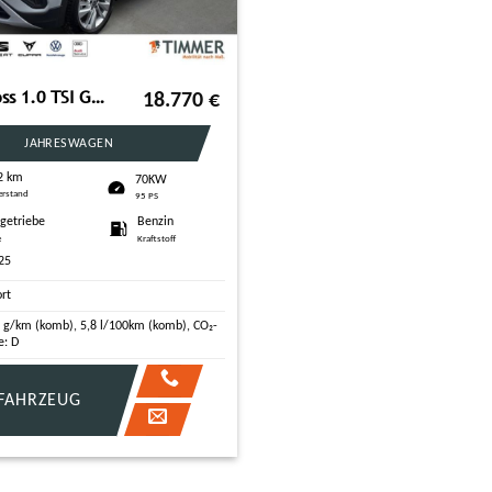
VW T-Cross 1.0 TSI GOAL +LED +ACC +VIRTUAL +NAVI +S
18.770
€
JAHRESWAGEN
2 km
70KW
erstand
95 PS
tgetriebe
Benzin
e
Kraftstoff
25
ort
 g/km (komb), 5,8 l/100km (komb), CO₂-
e: D
FAHRZEUG