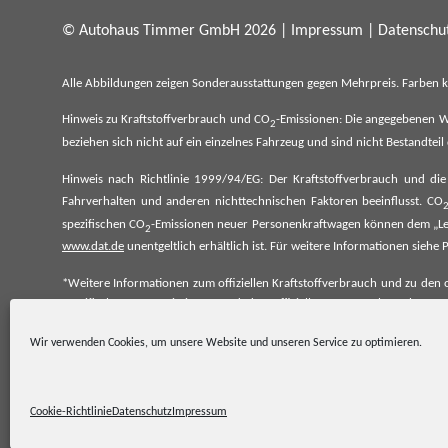
© Autohaus Timmer GmbH 2026 |
Impressum
|
Datenschut
Alle Abbildungen zeigen Sonderausstattungen gegen Mehrpreis. Farben 
Hinweis zu Kraftstoffverbrauch und CO
-Emissionen: Die angegebenen W
2
beziehen sich nicht auf ein einzelnes Fahrzeug und sind nicht Bestandte
Hinweis nach Richtlinie 1999/94/EG: Der Kraftstoffverbrauch und di
Fahrverhalten und anderen nichttechnischen Faktoren beeinflusst. CO
spezifischen CO
-Emissionen neuer Personenkraftwagen können dem „Lei
2
www.dat.de
unentgeltlich erhältlich ist. Für weitere Informationen si
*Weitere Informationen zum offiziellen Kraftstoffverbrauch und zu den o
spezifischen CO₂-Emissionen und den offiziellen Stromverbrauch neu
www.dat.de.
Wir verwenden Cookies, um unsere Website und unseren Service zu optimieren.
Cookie-Richtlinie
Datenschutz
Impressum