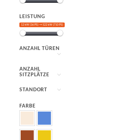
LEISTUNG
12 kW (16 PS) →
522 kW (710 PS)
ANZAHL TÜREN
ANZAHL
SITZPLÄTZE
STANDORT
FARBE