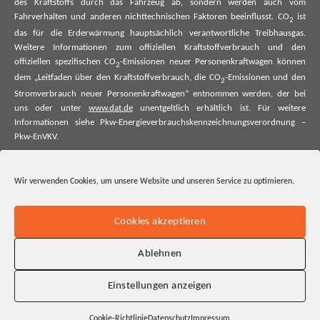
des Kraftstoffs durch das Fahrzeug ab, sondern werden auch vom
Fahrverhalten und anderen nichttechnischen Faktoren beeinflusst. CO
ist
2
das für die Erderwärmung hauptsächlich verantwortliche Treibhausgas.
Weitere Informationen zum offiziellen Kraftstoffverbrauch und den
offiziellen spezifischen CO
-Emissionen neuer Personenkraftwagen können
2
dem „Leitfaden über den Kraftstoffverbrauch, die CO
-Emissionen und den
2
Stromverbrauch neuer Personenkraftwagen“ entnommen werden, der bei
uns oder unter
www.dat.de
unentgeltlich erhältlich ist. Für weitere
Informationen siehe Pkw-Energieverbrauchskennzeichnungsverordnung –
Pkw-EnVKV.
*Weitere Informationen zum offiziellen Kraftstoffverbrauch und zu den
offiziellen spezifischen CO₂-Emissionen und ggf. zum Stromverbrauch neuer
Wir verwenden Cookies, um unsere Website und unseren Service zu optimieren.
Pkw können dem Leitfaden über den offiziellen Kraftstoffverbrauch, die
offiziellen spezifischen CO₂-Emissionen und den offiziellen Stromverbrauch
neuer Pkw entnommen werden. Dieser ist an allen Verkaufsstellen und bei
Cookies akzeptieren
der Deutschen Automobil Treuhand GmbH unentgeltlich erhältlich, sowie
unter www.dat.de.
Ablehnen
Einstellungen anzeigen
Cookie-Richtlinie
Datenschutz
Impressum