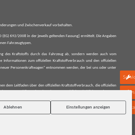
 Änderungen und Zwischenverkauf vorbehalten.
G) 692/2008 in der jeweils geltenden Fassung] ermittelt. Die Angaben
denen Fahrzeugtypen.
ung des Kraftstoffs durch das Fahrzeug ab, sondern werden auch vom
 Informationen zum offiziellen Kraftstoffverbrauch und den offiziellen
 neuer Personenkraftwagen“ entnommen werden, der bei uns oder unter
Servi
 dem Leitfaden über den offiziellen Kraftstoffverbrauch, die offiziellen
schen Automobil Treuhand GmbH unentgeltlich erhältlich, sowie unter
Newsl
Konta
Ablehnen
Einstellungen anzeigen