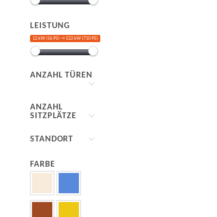
LEISTUNG
12 kW (16 PS) →
522 kW (710 PS)
ANZAHL TÜREN
ANZAHL
SITZPLÄTZE
STANDORT
FARBE