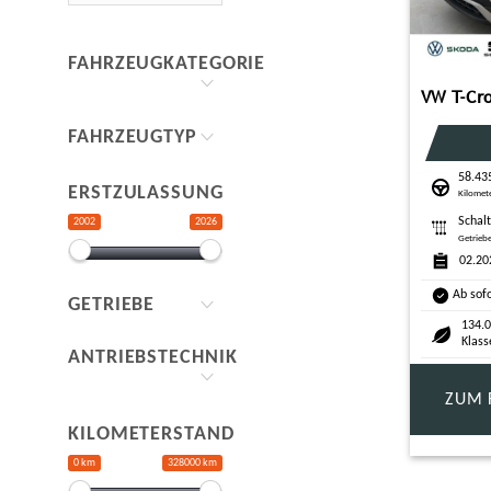
FAHRZEUGKATEGORIE
FAHRZEUGTYP
58.43
ERSTZULASSUNG
Kilomet
Schal
2002
2026
Getrieb
02.20
Ab sof
GETRIEBE
134.0
Klass
ANTRIEBSTECHNIK
ZUM 
KILOMETERSTAND
0 km
328000 km