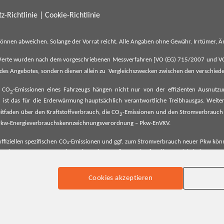
z-Richtlinie
|
Cookie-Richtlinie
können abweichen. Solange der Vorrat reicht. Alle Angaben ohne Gewähr. Irrtümer,
erte wurden nach dem vorgeschriebenen Messverfahren [VO (EG) 715/2007 und VO (E
il des Angebotes, sondern dienen allein zu Vergleichszwecken zwischen den verschie
e CO
-Emissionen eines Fahrzeugs hängen nicht nur von der effizienten Ausnutz
2
ist das für die Erderwärmung hauptsächlich verantwortliche Treibhausgas. Weitere
2
tfaden über den Kraftstoffverbrauch, die CO
-Emissionen und den Stromverbrauch
2
ehe Pkw-Energieverbrauchskennzeichnungsverordnung – Pkw-EnVKV.
ffiziellen spezifischen CO₂-Emissionen und ggf. zum Stromverbrauch neuer Pkw können
er Pkw entnommen werden. Dieser ist an allen Verkaufsstellen und bei der Deut
Cookies akzeptieren