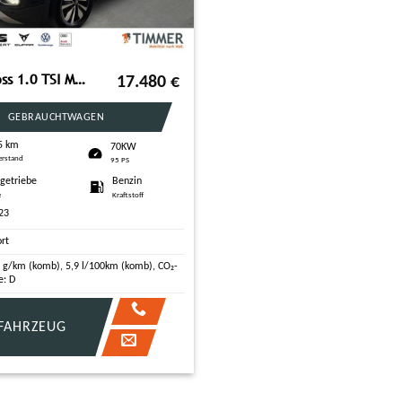
VW T-Cross 1.0 TSI MOVE +NAVI +SHZ +ALU +CARPLAY +D
17.480
€
GEBRAUCHTWAGEN
5 km
70KW
erstand
95 PS
tgetriebe
Benzin
e
Kraftstoff
23
ort
 g/km (komb), 5,9 l/100km (komb), CO₂-
e: D
FAHRZEUG