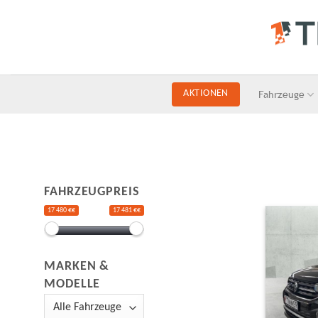
Skip
to
content
Fahrzeuge
AKTIONEN
FAHRZEUGPREIS
17 480 €€
17 481 €€
MARKEN &
MODELLE