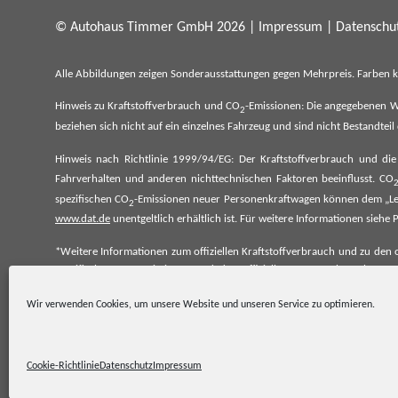
© Autohaus Timmer GmbH 2026 |
Impressum
|
Datenschut
Alle Abbildungen zeigen Sonderausstattungen gegen Mehrpreis. Farben 
Hinweis zu Kraftstoffverbrauch und CO
-Emissionen: Die angegebenen W
2
beziehen sich nicht auf ein einzelnes Fahrzeug und sind nicht Bestandte
Hinweis nach Richtlinie 1999/94/EG: Der Kraftstoffverbrauch und di
Fahrverhalten und anderen nichttechnischen Faktoren beeinflusst. CO
spezifischen CO
-Emissionen neuer Personenkraftwagen können dem „Lei
2
www.dat.de
unentgeltlich erhältlich ist. Für weitere Informationen si
*Weitere Informationen zum offiziellen Kraftstoffverbrauch und zu den o
spezifischen CO₂-Emissionen und den offiziellen Stromverbrauch neu
www.dat.de.
Wir verwenden Cookies, um unsere Website und unseren Service zu optimieren.
Cookie-Richtlinie
Datenschutz
Impressum