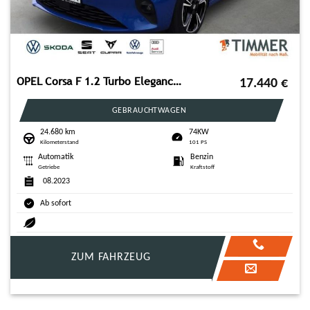
OPEL Corsa F 1.2 Turbo Elegance +AUTOMATIK +NAVI +KAM
17.440
€
GEBRAUCHTWAGEN
24.680 km
74KW
Kilometerstand
101 PS
Automatik
Benzin
Getriebe
Kraftstoff
08.2023
Ab sofort
ZUM FAHRZEUG