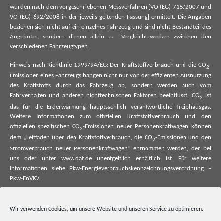
wurden nach dem vorgeschriebenen Messverfahren [VO (EG) 715/2007 und
VO (EG) 692/2008 in der jeweils geltenden Fassung] ermittelt. Die Angaben
beziehen sich nicht auf ein einzelnes Fahrzeug und sind nicht Bestandteil des
Angebotes, sondern dienen allein zu Vergleichszwecken zwischen den
verschiedenen Fahrzeugtypen.
Hinweis nach Richtlinie 1999/94/EG: Der Kraftstoffverbrauch und die CO
-
2
Emissionen eines Fahrzeugs hängen nicht nur von der effizienten Ausnutzung
des Kraftstoffs durch das Fahrzeug ab, sondern werden auch vom
Fahrverhalten und anderen nichttechnischen Faktoren beeinflusst. CO
ist
2
das für die Erderwärmung hauptsächlich verantwortliche Treibhausgas.
Weitere Informationen zum offiziellen Kraftstoffverbrauch und den
offiziellen spezifischen CO
-Emissionen neuer Personenkraftwagen können
2
dem „Leitfaden über den Kraftstoffverbrauch, die CO
-Emissionen und den
2
Stromverbrauch neuer Personenkraftwagen“ entnommen werden, der bei
uns oder unter
www.dat.de
unentgeltlich erhältlich ist. Für weitere
Informationen siehe Pkw-Energieverbrauchskennzeichnungsverordnung –
Pkw-EnVKV.
*Weitere Informationen zum offiziellen Kraftstoffverbrauch und zu den
offiziellen spezifischen CO₂-Emissionen und ggf. zum Stromverbrauch neuer
Wir verwenden Cookies, um unsere Website und unseren Service zu optimieren.
Pkw können dem Leitfaden über den offiziellen Kraftstoffverbrauch, die