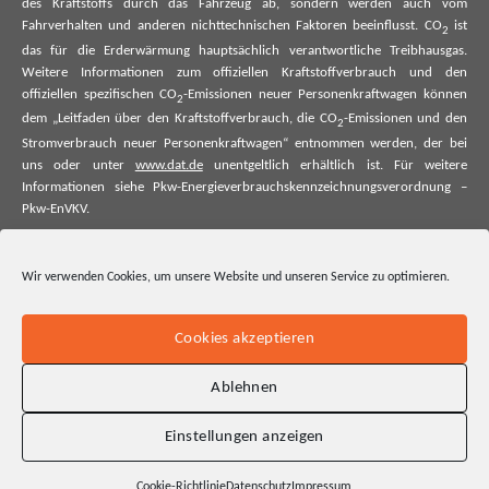
des Kraftstoffs durch das Fahrzeug ab, sondern werden auch vom
Fahrverhalten und anderen nichttechnischen Faktoren beeinflusst. CO
ist
2
das für die Erderwärmung hauptsächlich verantwortliche Treibhausgas.
Weitere Informationen zum offiziellen Kraftstoffverbrauch und den
offiziellen spezifischen CO
-Emissionen neuer Personenkraftwagen können
2
dem „Leitfaden über den Kraftstoffverbrauch, die CO
-Emissionen und den
2
Stromverbrauch neuer Personenkraftwagen“ entnommen werden, der bei
uns oder unter
www.dat.de
unentgeltlich erhältlich ist. Für weitere
Informationen siehe Pkw-Energieverbrauchskennzeichnungsverordnung –
Pkw-EnVKV.
*Weitere Informationen zum offiziellen Kraftstoffverbrauch und zu den
offiziellen spezifischen CO₂-Emissionen und ggf. zum Stromverbrauch neuer
Wir verwenden Cookies, um unsere Website und unseren Service zu optimieren.
Pkw können dem Leitfaden über den offiziellen Kraftstoffverbrauch, die
offiziellen spezifischen CO₂-Emissionen und den offiziellen Stromverbrauch
neuer Pkw entnommen werden. Dieser ist an allen Verkaufsstellen und bei
Cookies akzeptieren
der Deutschen Automobil Treuhand GmbH unentgeltlich erhältlich, sowie
unter www.dat.de.
Ablehnen
Einstellungen anzeigen
Cookie-Richtlinie
Datenschutz
Impressum