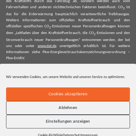
des Kraftstoffs durch das Fahrzeug ab, sondern werden auch vom
Fahrverhalten und anderen nichttechnischen Faktoren beeinflusst. CO
ist
2
das für die Erderwärmung hauptsächlich verantwortliche Treibhausgas.
Weitere Informationen zum offiziellen Kraftstoffverbrauch und den
offiziellen spezifischen CO
-Emissionen neuer Personenkraftwagen können
2
dem „Leitfaden über den Kraftstoffverbrauch, die CO
-Emissionen und den
2
Stromverbrauch neuer Personenkraftwagen“ entnommen werden, der bei
uns oder unter
www.dat.de
unentgeltlich erhältlich ist. Für weitere
Informationen siehe Pkw-Energieverbrauchskennzeichnungsverordnung –
Pkw-EnVKV.
*Weitere Informationen zum offiziellen Kraftstoffverbrauch und zu den
offiziellen spezifischen CO₂-Emissionen und ggf. zum Stromverbrauch neuer
Wir verwenden Cookies, um unsere Website und unseren Service zu optimieren.
Pkw können dem Leitfaden über den offiziellen Kraftstoffverbrauch, die
offiziellen spezifischen CO₂-Emissionen und den offiziellen Stromverbrauch
neuer Pkw entnommen werden. Dieser ist an allen Verkaufsstellen und bei
Cookies akzeptieren
der Deutschen Automobil Treuhand GmbH unentgeltlich erhältlich, sowie
unter www.dat.de.
Ablehnen
Einstellungen anzeigen
Cookie-Richtlinie
Datenschutz
Impressum