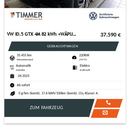
VW ID.5 GTX 4M 82 kWh +WÄPU +AHK +PANO +IQ.LIGHT +A
37.590
€
GEBRAUCHTWAGEN
35.455 km
220KW
Kilometerstand
299 PS
Automatik
Elektro
Getriebe
Kraftstoff
04.2023
Ab sofort
0 g/km (komb), 17,6 kWh/100km (komb), CO₂-Klasse: A
ZUM FAHRZEUG