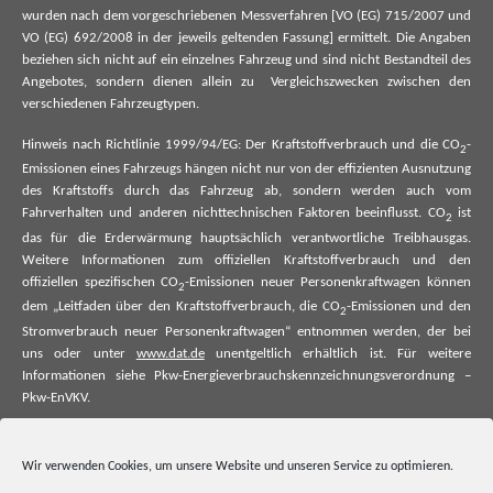
wurden nach dem vorgeschriebenen Messverfahren [VO (EG) 715/2007 und
VO (EG) 692/2008 in der jeweils geltenden Fassung] ermittelt. Die Angaben
beziehen sich nicht auf ein einzelnes Fahrzeug und sind nicht Bestandteil des
Angebotes, sondern dienen allein zu Vergleichszwecken zwischen den
verschiedenen Fahrzeugtypen.
Hinweis nach Richtlinie 1999/94/EG: Der Kraftstoffverbrauch und die CO
-
2
Emissionen eines Fahrzeugs hängen nicht nur von der effizienten Ausnutzung
des Kraftstoffs durch das Fahrzeug ab, sondern werden auch vom
Fahrverhalten und anderen nichttechnischen Faktoren beeinflusst. CO
ist
2
das für die Erderwärmung hauptsächlich verantwortliche Treibhausgas.
Weitere Informationen zum offiziellen Kraftstoffverbrauch und den
offiziellen spezifischen CO
-Emissionen neuer Personenkraftwagen können
2
dem „Leitfaden über den Kraftstoffverbrauch, die CO
-Emissionen und den
2
Stromverbrauch neuer Personenkraftwagen“ entnommen werden, der bei
uns oder unter
www.dat.de
unentgeltlich erhältlich ist. Für weitere
Informationen siehe Pkw-Energieverbrauchskennzeichnungsverordnung –
Pkw-EnVKV.
*Weitere Informationen zum offiziellen Kraftstoffverbrauch und zu den
offiziellen spezifischen CO₂-Emissionen und ggf. zum Stromverbrauch neuer
Wir verwenden Cookies, um unsere Website und unseren Service zu optimieren.
Pkw können dem Leitfaden über den offiziellen Kraftstoffverbrauch, die