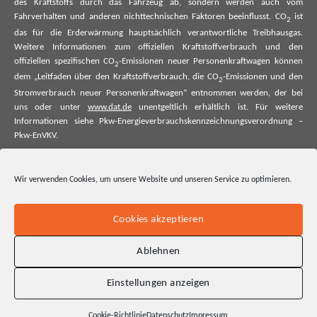
des Kraftstoffs durch das Fahrzeug ab, sondern werden auch vom
Fahrverhalten und anderen nichttechnischen Faktoren beeinflusst. CO
ist
2
das für die Erderwärmung hauptsächlich verantwortliche Treibhausgas.
Weitere Informationen zum offiziellen Kraftstoffverbrauch und den
offiziellen spezifischen CO
-Emissionen neuer Personenkraftwagen können
2
dem „Leitfaden über den Kraftstoffverbrauch, die CO
-Emissionen und den
2
Stromverbrauch neuer Personenkraftwagen“ entnommen werden, der bei
uns oder unter
www.dat.de
unentgeltlich erhältlich ist. Für weitere
Informationen siehe Pkw-Energieverbrauchskennzeichnungsverordnung –
Pkw-EnVKV.
*Weitere Informationen zum offiziellen Kraftstoffverbrauch und zu den
offiziellen spezifischen CO₂-Emissionen und ggf. zum Stromverbrauch neuer
Wir verwenden Cookies, um unsere Website und unseren Service zu optimieren.
Pkw können dem Leitfaden über den offiziellen Kraftstoffverbrauch, die
offiziellen spezifischen CO₂-Emissionen und den offiziellen Stromverbrauch
neuer Pkw entnommen werden. Dieser ist an allen Verkaufsstellen und bei
Cookies akzeptieren
der Deutschen Automobil Treuhand GmbH unentgeltlich erhältlich, sowie
unter www.dat.de.
Ablehnen
Einstellungen anzeigen
Cookie-Richtlinie
Datenschutz
Impressum