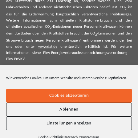
des Kraftstoffs durch das Fahrzeug ab, sondern werden auch vom
Fahrverhalten und anderen nichttechnischen Faktoren beeinflusst. CO
ist
2
das für die Erderwärmung hauptsächlich verantwortliche Treibhausgas.
Weitere Informationen zum offiziellen Kraftstoffverbrauch und den
offiziellen spezifischen CO
-Emissionen neuer Personenkraftwagen können
2
dem „Leitfaden über den Kraftstoffverbrauch, die CO
-Emissionen und den
2
Stromverbrauch neuer Personenkraftwagen“ entnommen werden, der bei
uns oder unter
www.dat.de
unentgeltlich erhältlich ist. Für weitere
Informationen siehe Pkw-Energieverbrauchskennzeichnungsverordnung –
Pkw-EnVKV.
*Weitere Informationen zum offiziellen Kraftstoffverbrauch und zu den
offiziellen spezifischen CO₂-Emissionen und ggf. zum Stromverbrauch neuer
Wir verwenden Cookies, um unsere Website und unseren Service zu optimieren.
Pkw können dem Leitfaden über den offiziellen Kraftstoffverbrauch, die
offiziellen spezifischen CO₂-Emissionen und den offiziellen Stromverbrauch
neuer Pkw entnommen werden. Dieser ist an allen Verkaufsstellen und bei
Cookies akzeptieren
der Deutschen Automobil Treuhand GmbH unentgeltlich erhältlich, sowie
unter www.dat.de.
Ablehnen
Einstellungen anzeigen
Cookie-Richtlinie
Datenschutz
Impressum