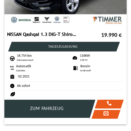
NISSAN Qashqai 1.3 DIG-T Shiro +NAVI +7-GangDCT +LM-FEL
19.990
€
TAGESZULASSUNG
16.754 km
116KW
Kilometerstand
158 PS
Automatik
Benzin
Getriebe
Kraftstoff
02.2021
Ab sofort
ZUM FAHRZEUG