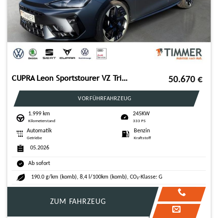
CUPRA Leon Sportstourer VZ Tribe 2.0TSI 245kW (333PS)*
50.670
€
VORFÜHRFAHRZEUG
1.999 km
245KW
Kilometerstand
333 PS
Automatik
Benzin
Getriebe
Kraftstoff
05.2026
Ab sofort
190.0 g/km (komb), 8,4 l/100km (komb), CO₂-Klasse: G
ZUM FAHRZEUG