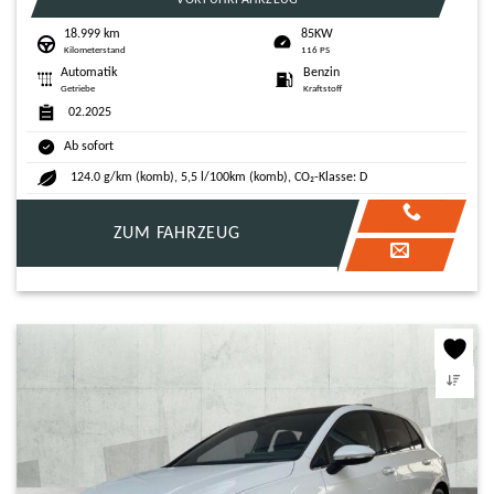
18.999 km
85KW
Kilometerstand
116 PS
Automatik
Benzin
Getriebe
Kraftstoff
02.2025
Ab sofort
124.0 g/km (komb), 5,5 l/100km (komb), CO₂-Klasse: D
ZUM FAHRZEUG