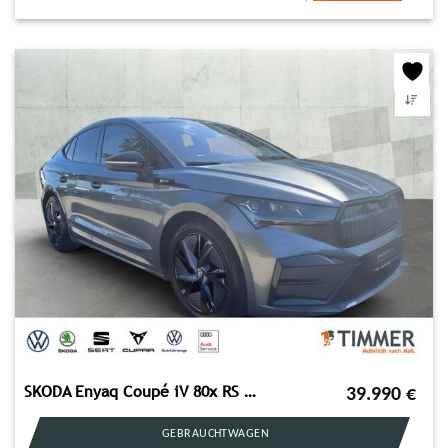
SKODA Enyaq Coupé iV 80x RS +WÄPU +PANO +CANTON +MATRI
39.990
€
GEBRAUCHTWAGEN