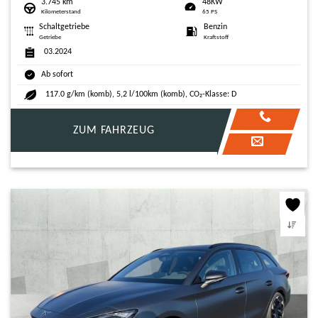
3.745 km
48KW
Kilometerstand
65 PS
Schaltgetriebe
Benzin
Getriebe
Kraftstoff
03.2024
Ab sofort
117.0 g/km (komb), 5,2 l/100km (komb), CO₂-Klasse: D
ZUM FAHRZEUG