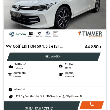
VW Golf EDITION 50 1,5 l eTSI OPF 110 kW (150 PS) 7
44.850
€
NEUWAGEN
110KW
1498 cm³
150 PS
Hubraum
Automatik
Benzin
Getriebe
Kraftstoff
Ab sofort
124.0 g/km (komb), 5,5 l/100km (komb), CO₂-Klasse: D
ZUM FAHRZEUG