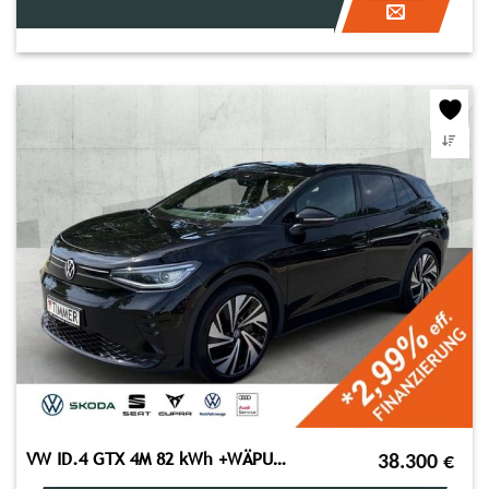
VW ID.4 GTX 4M 82 kWh +WÄPU +AHK +360° +SOUND +IQ.L
38.300
€