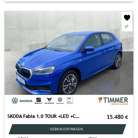
SKODA Fabia 1.0 TOUR +LED +CARPLAY +ALU +DAB +KLIMA +P
15.480
€
GEBRAUCHTWAGEN