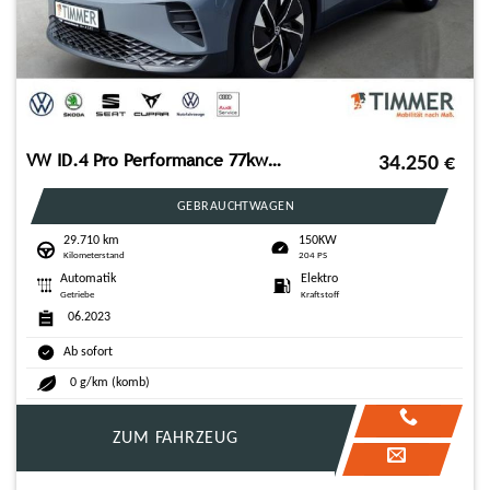
VW ID.4 Pro Performance 77kwh 150 kW (204PS) AHK*Ma
34.250
€
GEBRAUCHTWAGEN
29.710 km
150KW
Kilometerstand
204 PS
Automatik
Elektro
Getriebe
Kraftstoff
06.2023
Ab sofort
0 g/km (komb)
ZUM FAHRZEUG