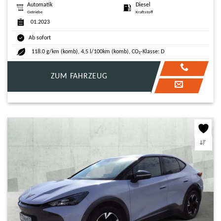
Automatik
Diesel
Getriebe
Kraftstoff
01.2023
Ab sofort
118.0 g/km (komb), 4,5 l/100km (komb), CO₂-Klasse: D
ZUM FAHRZEUG