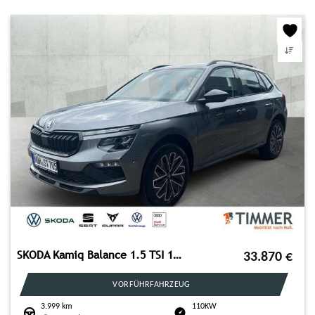
SKODA Kamiq Balance 1.5 TSI 110kW (150PS)*RFK*NAVI*ACC
33.870
€
VORFÜHRFAHRZEUG
3.999 km
110KW