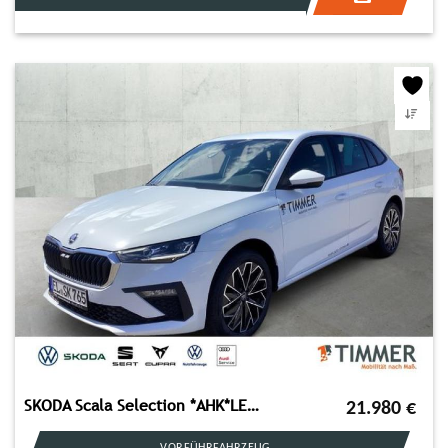
SKODA Scala Selection *AHK*LED*DSG*NAVI*
21.980
€
VORFÜHRFAHRZEUG