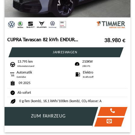
CUPRA Tavascan 82 kWh ENDURANCE +WÄPU +LED +ACC +RKAM
38.980
€
JAHRESWAGEN
13.795 km
210KW
Kilometerstand
286 PS
Automatik
Elektro
Getriebe
Kraftstoff
09.2025
Ab sofort
0 g/km (komb), 16,1 kWh/100km (komb), CO₂-Klasse: A
ZUM FAHRZEUG