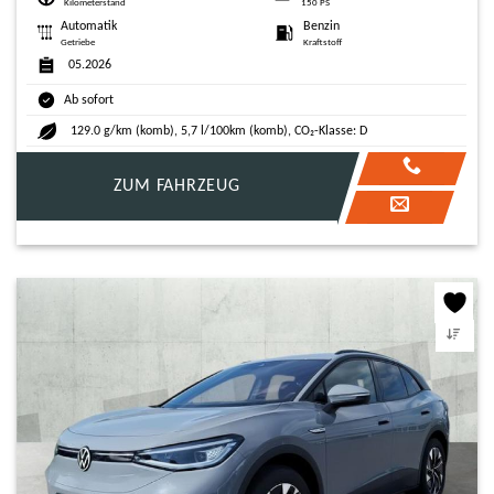
Kilometerstand
150 PS
Automatik
Benzin
Getriebe
Kraftstoff
05.2026
Ab sofort
129.0 g/km (komb), 5,7 l/100km (komb), CO₂-Klasse: D
ZUM FAHRZEUG