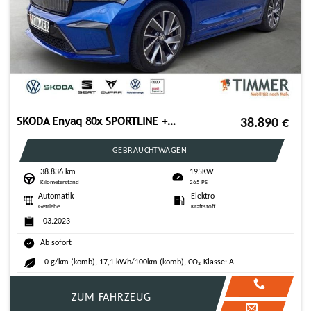
SKODA Enyaq 80x SPORTLINE +WÄPU +MATRIX +RKAM +NAVI +S
38.890
€
GEBRAUCHTWAGEN
38.836 km
195KW
Kilometerstand
265 PS
Automatik
Elektro
Getriebe
Kraftstoff
03.2023
Ab sofort
0 g/km (komb), 17,1 kWh/100km (komb), CO₂-Klasse: A
ZUM FAHRZEUG