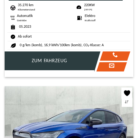
35.270 km
220KW
Kilometerstand
299 PS
Automatik
Elektro
Getriebe
Kraftstoff
05.2023
Ab sofort
0 g/km (komb), 16,9 kWh/100km (komb), CO₂-Klasse: A
ZUM FAHRZEUG