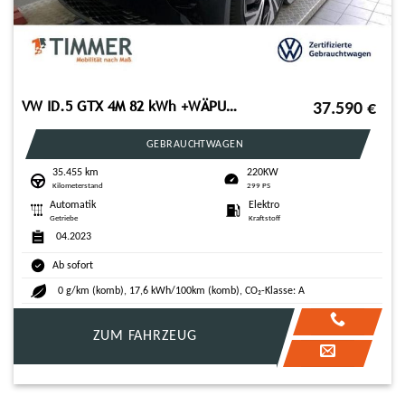
VW ID.5 GTX 4M 82 kWh +WÄPU +AHK +PANO +IQ.LIGHT +A
37.590
€
GEBRAUCHTWAGEN
35.455 km
220KW
Kilometerstand
299 PS
Automatik
Elektro
Getriebe
Kraftstoff
04.2023
Ab sofort
0 g/km (komb), 17,6 kWh/100km (komb), CO₂-Klasse: A
ZUM FAHRZEUG