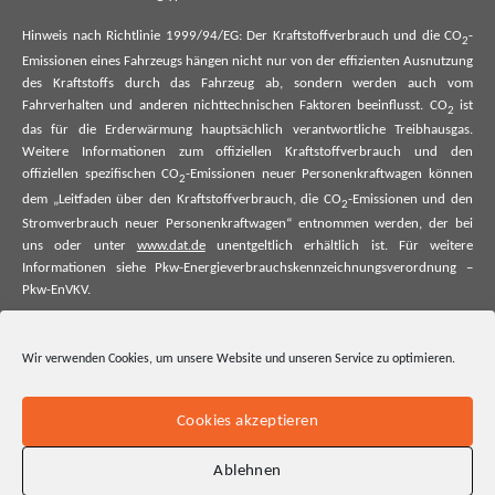
Hinweis nach Richtlinie 1999/94/EG: Der Kraftstoffverbrauch und die CO
-
2
Emissionen eines Fahrzeugs hängen nicht nur von der effizienten Ausnutzung
des Kraftstoffs durch das Fahrzeug ab, sondern werden auch vom
Fahrverhalten und anderen nichttechnischen Faktoren beeinflusst. CO
ist
2
das für die Erderwärmung hauptsächlich verantwortliche Treibhausgas.
Weitere Informationen zum offiziellen Kraftstoffverbrauch und den
offiziellen spezifischen CO
-Emissionen neuer Personenkraftwagen können
2
dem „Leitfaden über den Kraftstoffverbrauch, die CO
-Emissionen und den
2
Stromverbrauch neuer Personenkraftwagen“ entnommen werden, der bei
uns oder unter
www.dat.de
unentgeltlich erhältlich ist. Für weitere
Informationen siehe Pkw-Energieverbrauchskennzeichnungsverordnung –
Pkw-EnVKV.
*Weitere Informationen zum offiziellen Kraftstoffverbrauch und zu den
offiziellen spezifischen CO₂-Emissionen und ggf. zum Stromverbrauch neuer
Wir verwenden Cookies, um unsere Website und unseren Service zu optimieren.
Pkw können dem Leitfaden über den offiziellen Kraftstoffverbrauch, die
offiziellen spezifischen CO₂-Emissionen und den offiziellen Stromverbrauch
neuer Pkw entnommen werden. Dieser ist an allen Verkaufsstellen und bei
Cookies akzeptieren
der Deutschen Automobil Treuhand GmbH unentgeltlich erhältlich, sowie
unter www.dat.de.
Ablehnen