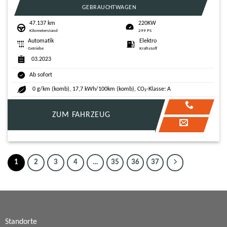
GEBRAUCHTWAGEN
47.137 km
220KW
Kilometerstand
299 PS
Automatik
Elektro
Getriebe
Kraftstoff
03.2023
Ab sofort
0 g/km (komb), 17,7 kWh/100km (komb), CO₂-Klasse: A
ZUM FAHRZEUG
1
2
3
4
…
35
36
37
Standorte