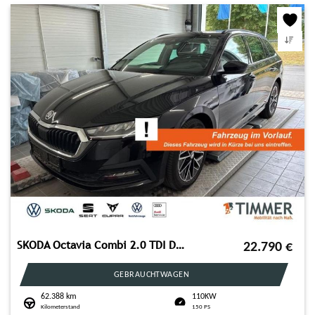
SKODA Octavia Combi 2.0 TDI DSG Clever +AHK+NAVI+KAMER
22.790
€
GEBRAUCHTWAGEN
62.388 km
110KW
Kilometerstand
150 PS