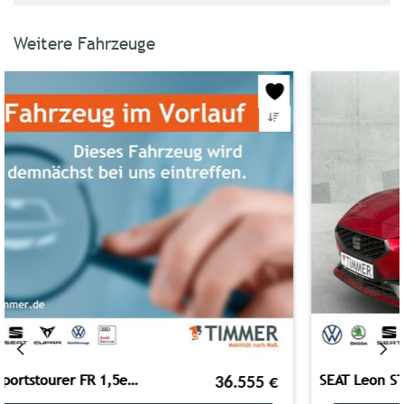
Weitere Fahrzeuge
SEAT Leon ST 2.0 TDI DSG FR +PANO +LED +ACC +RKAM +NA
18.980
€