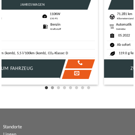
GEBRAUCHTWAGEN
71.281 km
110KW
Kilometerstand
150 PS
Automatik
Diesel
Getriebe
Kraftstoff
05.2022
Ab sofort
119.0 g/km (komb), 4,6 l/100km (komb), CO₂-Klasse: D
ZUM FAHRZEUG
Standorte
Lingen