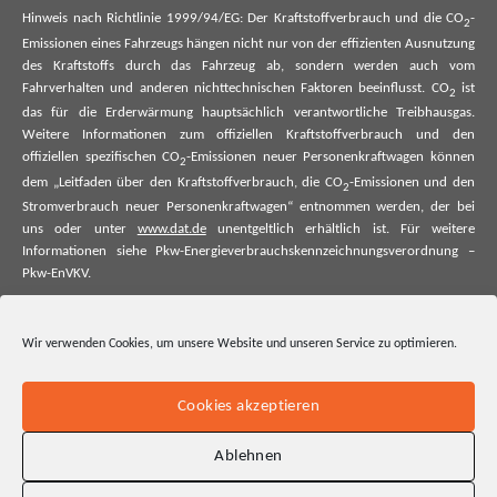
Hinweis nach Richtlinie 1999/94/EG: Der Kraftstoffverbrauch und die CO
-
2
Emissionen eines Fahrzeugs hängen nicht nur von der effizienten Ausnutzung
des Kraftstoffs durch das Fahrzeug ab, sondern werden auch vom
Fahrverhalten und anderen nichttechnischen Faktoren beeinflusst. CO
ist
2
das für die Erderwärmung hauptsächlich verantwortliche Treibhausgas.
Weitere Informationen zum offiziellen Kraftstoffverbrauch und den
offiziellen spezifischen CO
-Emissionen neuer Personenkraftwagen können
2
dem „Leitfaden über den Kraftstoffverbrauch, die CO
-Emissionen und den
2
Stromverbrauch neuer Personenkraftwagen“ entnommen werden, der bei
uns oder unter
www.dat.de
unentgeltlich erhältlich ist. Für weitere
Informationen siehe Pkw-Energieverbrauchskennzeichnungsverordnung –
Pkw-EnVKV.
*Weitere Informationen zum offiziellen Kraftstoffverbrauch und zu den
offiziellen spezifischen CO₂-Emissionen und ggf. zum Stromverbrauch neuer
Wir verwenden Cookies, um unsere Website und unseren Service zu optimieren.
Pkw können dem Leitfaden über den offiziellen Kraftstoffverbrauch, die
offiziellen spezifischen CO₂-Emissionen und den offiziellen Stromverbrauch
neuer Pkw entnommen werden. Dieser ist an allen Verkaufsstellen und bei
Cookies akzeptieren
der Deutschen Automobil Treuhand GmbH unentgeltlich erhältlich, sowie
unter www.dat.de.
Ablehnen