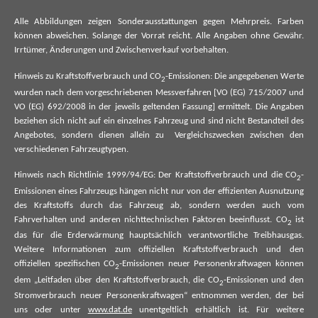
Alle Abbildungen zeigen Sonderausstattungen gegen Mehrpreis. Farben
können abweichen. Solange der Vorrat reicht. Alle Angaben ohne Gewähr.
Irrtümer, Änderungen und Zwischenverkauf vorbehalten.
Hinweis zu Kraftstoffverbrauch und CO
-Emissionen: Die angegebenen Werte
2
wurden nach dem vorgeschriebenen Messverfahren [VO (EG) 715/2007 und
VO (EG) 692/2008 in der jeweils geltenden Fassung] ermittelt. Die Angaben
beziehen sich nicht auf ein einzelnes Fahrzeug und sind nicht Bestandteil des
Angebotes, sondern dienen allein zu Vergleichszwecken zwischen den
verschiedenen Fahrzeugtypen.
Hinweis nach Richtlinie 1999/94/EG: Der Kraftstoffverbrauch und die CO
-
2
Emissionen eines Fahrzeugs hängen nicht nur von der effizienten Ausnutzung
des Kraftstoffs durch das Fahrzeug ab, sondern werden auch vom
Fahrverhalten und anderen nichttechnischen Faktoren beeinflusst. CO
ist
2
das für die Erderwärmung hauptsächlich verantwortliche Treibhausgas.
Weitere Informationen zum offiziellen Kraftstoffverbrauch und den
offiziellen spezifischen CO
-Emissionen neuer Personenkraftwagen können
2
dem „Leitfaden über den Kraftstoffverbrauch, die CO
-Emissionen und den
2
Stromverbrauch neuer Personenkraftwagen“ entnommen werden, der bei
uns oder unter
www.dat.de
unentgeltlich erhältlich ist. Für weitere