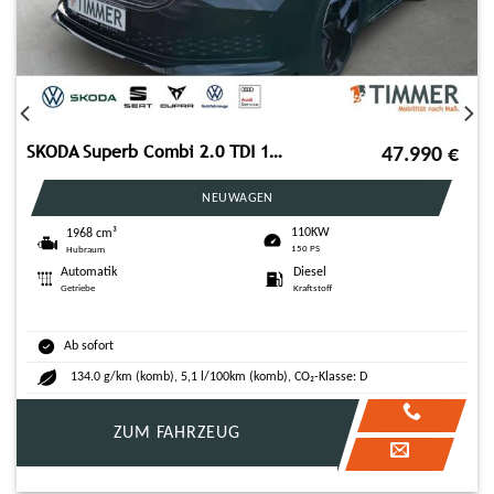
VW ID.4 GTX 4M 82 kWh +PANO +360° +IQ.LIGHT +ACC +C
34.990
€
GEBRAUCHTWAGEN
62.555 km
220KW
Kilometerstand
299 PS
Automatik
Elektro
Getriebe
Kraftstoff
12.2022
Ab sofort
0 g/km (komb), 18,0 kWh/100km (komb), CO₂-Klasse: A
ZUM FAHRZEUG