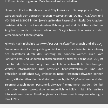
Irrtümer, Änderungen und Zwischenverkauf vorbehalten.
Hinweis zu Kraftstoffverbrauch und CO
-Emissionen: Die angegebenen Werte
2
wurden nach dem vorgeschriebenen Messverfahren [VO (EG) 715/2007 und
VO (EG) 692/2008 in der jeweils geltenden Fassung] ermittelt. Die Angaben
beziehen sich nicht auf ein einzelnes Fahrzeug und sind nicht Bestandteil des
Angebotes, sondern dienen allein zu Vergleichszwecken zwischen den
verschiedenen Fahrzeugtypen.
Hinweis nach Richtlinie 1999/94/EG: Der Kraftstoffverbrauch und die CO
-
2
Emissionen eines Fahrzeugs hängen nicht nur von der effizienten Ausnutzung
des Kraftstoffs durch das Fahrzeug ab, sondern werden auch vom
Fahrverhalten und anderen nichttechnischen Faktoren beeinflusst. CO
ist
2
das für die Erderwärmung hauptsächlich verantwortliche Treibhausgas.
Weitere Informationen zum offiziellen Kraftstoffverbrauch und den
offiziellen spezifischen CO
-Emissionen neuer Personenkraftwagen können
2
dem „Leitfaden über den Kraftstoffverbrauch, die CO
-Emissionen und den
2
Stromverbrauch neuer Personenkraftwagen“ entnommen werden, der bei
uns oder unter
www.dat.de
unentgeltlich erhältlich ist. Für weitere
Informationen siehe Pkw-Energieverbrauchskennzeichnungsverordnung –
Pkw-EnVKV.