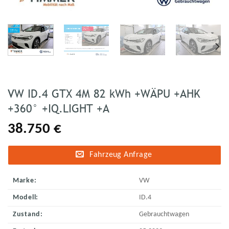
VW ID.4 GTX 4M 82 kWh +WÄPU +AHK
+360° +IQ.LIGHT +A
38.750
€
Fahrzeug Anfrage
Marke:
VW
Modell:
ID.4
Zustand:
Gebrauchtwagen