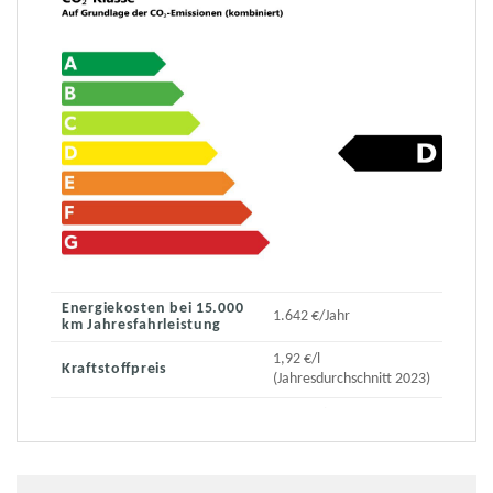
Energiekosten bei 15.000
1.642 €/Jahr
km Jahresfahrleistung
1,92 €/l
Kraftstoffpreis
(Jahresdurchschnitt 2023)
2.260 € (bei einem
angenommenen mittleren
durchschnittlichen CO₂-
Preis von 115 €/t)