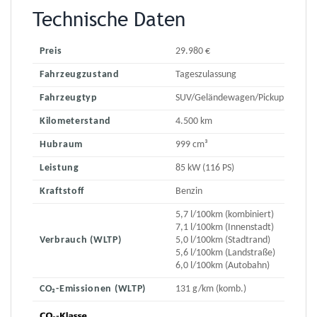
Technische Daten
Preis
29.980 €
Fahrzeugzustand
Tageszulassung
Fahrzeugtyp
SUV/Geländewagen/Pickup
Kilometerstand
4.500 km
Hubraum
999 cm³
Leistung
85 kW (116 PS)
Kraftstoff
Benzin
5,7 l/100km (kombiniert)
7,1 l/100km (Innenstadt)
Verbrauch (WLTP)
5,0 l/100km (Stadtrand)
5,6 l/100km (Landstraße)
6,0 l/100km (Autobahn)
CO₂-Emissionen (WLTP)
131 g/km (komb.)