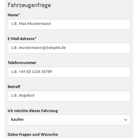
Fahrzeuganfrage
983 € (bei einem
Mögliche CO₂-Kosten über
angenommenen niedrigen
die nächsten 10 Jahre
Name*
durchschnittlichen CO₂-
(15.000 km/Jahr)
Preis von 50 €/t)
3.734 € (bei einem
E-Mail-Adresse*
angenommenen hohen
durchschnittlichen CO₂-
Preis von 190 €/t)
Kraftfahrzeugsteuer
95 €/Jahr
Telefonnummer
Anzahl Sitzplätze
5
Anzahl Türen
4/5
Betreff
Getriebe
Automatik
Erstzulassung
12.2025
Ich möchte dieses Fahrzeug
Farbe
Grau
Klimaanlage
ja
Innentyp
Stoff
Deine Fragen und Wünsche