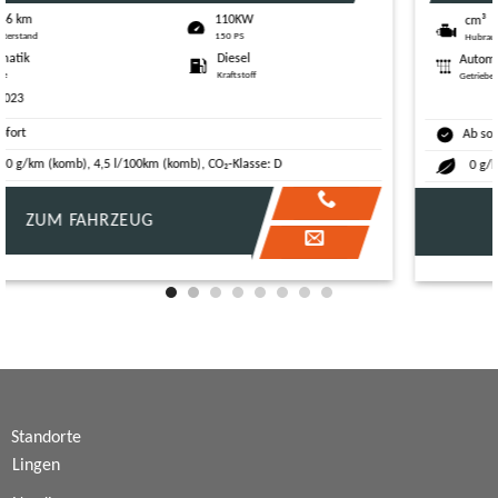
155KW
cm³
211 PS
Hubraum
Automatik
Elektro
Getriebe
Kraftstoff
Ab sofort
0 g/km (komb), 13,9 kWh/100km (komb), CO₂-Klasse: A
ZUM FAHRZEUG
Standorte
Lingen