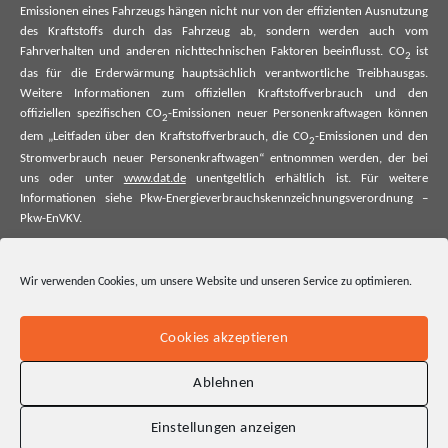
Emissionen eines Fahrzeugs hängen nicht nur von der effizienten Ausnutzung
des Kraftstoffs durch das Fahrzeug ab, sondern werden auch vom
Fahrverhalten und anderen nichttechnischen Faktoren beeinflusst. CO
ist
2
das für die Erderwärmung hauptsächlich verantwortliche Treibhausgas.
Weitere Informationen zum offiziellen Kraftstoffverbrauch und den
offiziellen spezifischen CO
-Emissionen neuer Personenkraftwagen können
2
dem „Leitfaden über den Kraftstoffverbrauch, die CO
-Emissionen und den
2
Stromverbrauch neuer Personenkraftwagen“ entnommen werden, der bei
uns oder unter
www.dat.de
unentgeltlich erhältlich ist. Für weitere
Informationen siehe Pkw-Energieverbrauchskennzeichnungsverordnung –
Pkw-EnVKV.
*Weitere Informationen zum offiziellen Kraftstoffverbrauch und zu den
offiziellen spezifischen CO₂-Emissionen und ggf. zum Stromverbrauch neuer
Wir verwenden Cookies, um unsere Website und unseren Service zu optimieren.
Pkw können dem Leitfaden über den offiziellen Kraftstoffverbrauch, die
offiziellen spezifischen CO₂-Emissionen und den offiziellen Stromverbrauch
neuer Pkw entnommen werden. Dieser ist an allen Verkaufsstellen und bei
Cookies akzeptieren
der Deutschen Automobil Treuhand GmbH unentgeltlich erhältlich, sowie
unter www.dat.de.
Ablehnen
Einstellungen anzeigen