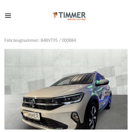
Skip
to
content
Fahrzeugnummer: 84BVT95 / 000884