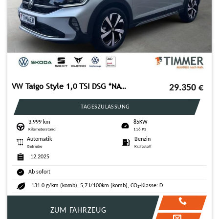
VW Taigo Style 1,0 TSI DSG *NAVI*GANZJAHRESREIFEN*
29.350
€
TAGESZULASSUNG
3.999 km
85KW
Kilometerstand
116 PS
Automatik
Benzin
Getriebe
Kraftstoff
12.2025
Ab sofort
131.0 g/km (komb), 5,7 l/100km (komb), CO₂-Klasse: D
ZUM FAHRZEUG