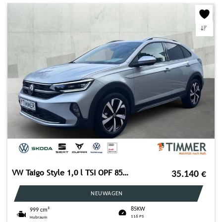
VW Taigo Style 1,0 l TSI OPF 85 kW (116 PS) 7-Gang-
35.140
€
NEUWAGEN
85KW
999 cm³
116 PS
Hubraum