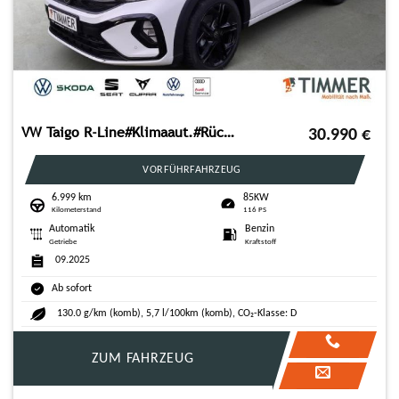
VW Taigo R-Line#Klimaaut.#Rückfahrkamera#IQ Drive
30.990
€
VORFÜHRFAHRZEUG
6.999 km
85KW
Kilometerstand
116 PS
Automatik
Benzin
Getriebe
Kraftstoff
09.2025
Ab sofort
130.0 g/km (komb), 5,7 l/100km (komb), CO₂-Klasse: D
ZUM FAHRZEUG