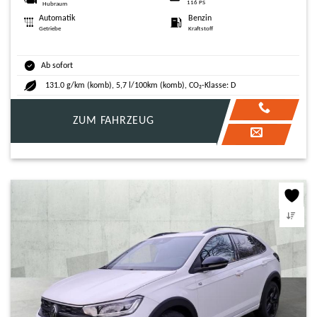
116 PS
Hubraum
Automatik
Benzin
Getriebe
Kraftstoff
Ab sofort
131.0 g/km (komb), 5,7 l/100km (komb), CO₂-Klasse: D
ZUM FAHRZEUG