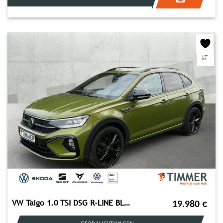
VW Taigo 1.0 TSI DSG R-LINE BLACK +IQ.LIGHT +RKAM +
19.980
€