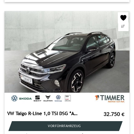
VW Taigo R-Line 1,0 TSI DSG *AHK*NAVI*RÜCKFAHRKAMER
32.750
€
VORFÜHRFAHRZEUG