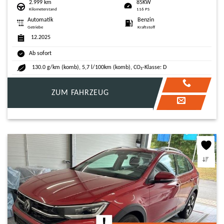
2.999 km
85KW
Kilometerstand
116 PS
Automatik
Benzin
Getriebe
Kraftstoff
12.2025
Ab sofort
130.0 g/km (komb), 5,7 l/100km (komb), CO₂-Klasse: D
ZUM FAHRZEUG