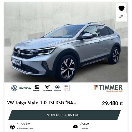
VW Taigo Style 1.0 TSI DSG *NAVI*IQ.DRIVE*GANZJAHRE
29.480
€
VORFÜHRFAHRZEUG
1.999 km
85KW
Kilometerstand
116 PS