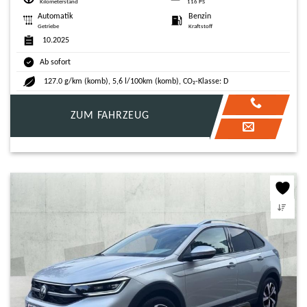
Kilometerstand
116 PS
Automatik
Benzin
Getriebe
Kraftstoff
10.2025
Ab sofort
127.0 g/km (komb), 5,6 l/100km (komb), CO₂-Klasse: D
ZUM FAHRZEUG