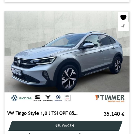
VW Taigo Style 1,0 l TSI OPF 85 kW (116 PS) 7-Gang-
35.140
€
NEUWAGEN