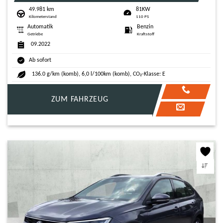
49.981 km
81KW
Kilometerstand
110 PS
Automatik
Benzin
Getriebe
Kraftstoff
09.2022
Ab sofort
136.0 g/km (komb), 6,0 l/100km (komb), CO₂-Klasse: E
ZUM FAHRZEUG