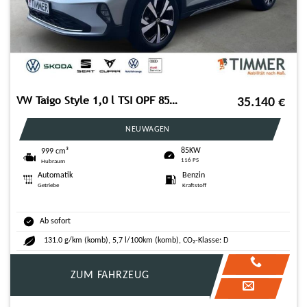
VW Taigo Style 1,0 l TSI OPF 85 kW (116 PS) 7-Gang-
35.140
€
NEUWAGEN
85KW
999 cm³
116 PS
Hubraum
Automatik
Benzin
Getriebe
Kraftstoff
Ab sofort
131.0 g/km (komb), 5,7 l/100km (komb), CO₂-Klasse: D
ZUM FAHRZEUG