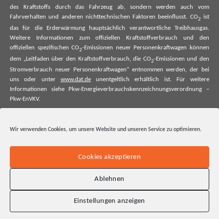
des Kraftstoffs durch das Fahrzeug ab, sondern werden auch vom
Fahrverhalten und anderen nichttechnischen Faktoren beeinflusst. CO
ist
2
das für die Erderwärmung hauptsächlich verantwortliche Treibhausgas.
Weitere Informationen zum offiziellen Kraftstoffverbrauch und den
offiziellen spezifischen CO
-Emissionen neuer Personenkraftwagen können
2
dem „Leitfaden über den Kraftstoffverbrauch, die CO
-Emissionen und den
2
Stromverbrauch neuer Personenkraftwagen“ entnommen werden, der bei
uns oder unter
www.dat.de
unentgeltlich erhältlich ist. Für weitere
Informationen siehe Pkw-Energieverbrauchskennzeichnungsverordnung –
Pkw-EnVKV.
*Weitere Informationen zum offiziellen Kraftstoffverbrauch und zu den
offiziellen spezifischen CO₂-Emissionen und ggf. zum Stromverbrauch neuer
Wir verwenden Cookies, um unsere Website und unseren Service zu optimieren.
Pkw können dem Leitfaden über den offiziellen Kraftstoffverbrauch, die
offiziellen spezifischen CO₂-Emissionen und den offiziellen Stromverbrauch
neuer Pkw entnommen werden. Dieser ist an allen Verkaufsstellen und bei
Cookies akzeptieren
der Deutschen Automobil Treuhand GmbH unentgeltlich erhältlich, sowie
unter www.dat.de.
Ablehnen
Einstellungen anzeigen