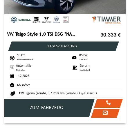
VW Taigo Style 1,0 TSI DSG *NAVI*GANZJAHRESREIFEN*
30.333
€
TAGESZULASSUNG
10 km
85KW
Kilometerstand
116 PS
Automatik
Benzin
Getriebe
Kraftstoff
12.2025
Ab sofort
129.0 g/km (komb), 5,7 l/100km (komb), CO₂-Klasse: D
ZUM FAHRZEUG