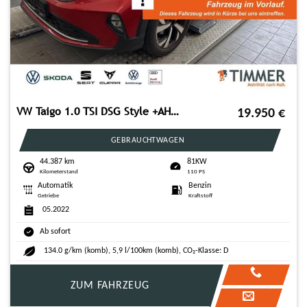
VW Taigo 1.0 TSI DSG Style +AHK+KAMERA+IQ-DRIVE-PAK
19.950
€
GEBRAUCHTWAGEN
44.387 km
81KW
Kilometerstand
110 PS
Automatik
Benzin
Getriebe
Kraftstoff
05.2022
Ab sofort
134.0 g/km (komb), 5,9 l/100km (komb), CO₂-Klasse: D
ZUM FAHRZEUG