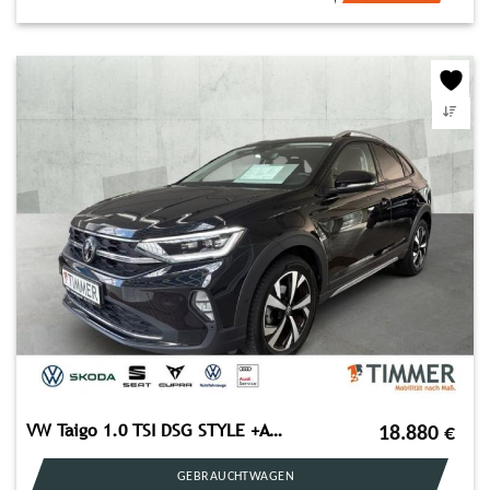
VW Taigo 1.0 TSI DSG STYLE +AHK +IQ.LIGHT +ACC +RKA
18.880
€
GEBRAUCHTWAGEN