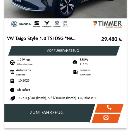
VW Taigo Style 1.0 TSI DSG *NAVI*AIRCARE*GANZJAHRES
29.480
€
VORFÜHRFAHRZEUG
1.999 km
85KW
Kilometerstand
116 PS
Automatik
Benzin
Getriebe
Kraftstoff
10.2025
Ab sofort
127.0 g/km (komb), 5,6 l/100km (komb), CO₂-Klasse: D
ZUM FAHRZEUG