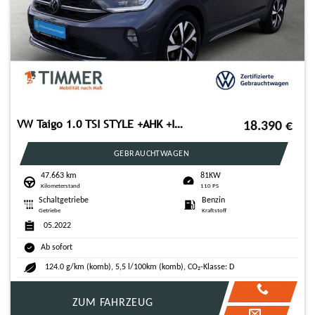
VW Taigo 1.0 TSI STYLE +AHK +IQ-LIGHT +ACC +RKAM +V
18.390
€
GEBRAUCHTWAGEN
47.663 km
81KW
Kilometerstand
110 PS
Schaltgetriebe
Benzin
Getriebe
Kraftstoff
05.2022
Ab sofort
124.0 g/km (komb), 5,5 l/100km (komb), CO₂-Klasse: D
ZUM FAHRZEUG