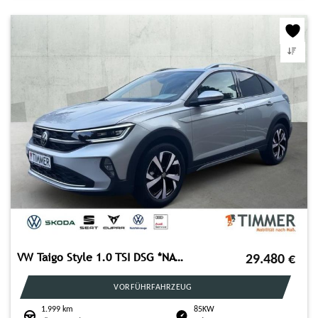
VW Taigo Style 1.0 TSI DSG *NAVI*IQ.DRIVE*GANZJAHRE
29.480
€
VORFÜHRFAHRZEUG
1.999 km
85KW