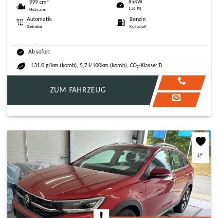
85KW
999 cm³
116 PS
Hubraum
Automatik
Benzin
Getriebe
Kraftstoff
Ab sofort
131.0 g/km (komb), 5,7 l/100km (komb), CO₂-Klasse: D
ZUM FAHRZEUG