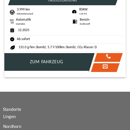
TAGESZULASSUNG
3.999 km
85KW
Kilometerstand
116 PS
Automatik
Benzin
Getriebe
Kraftstoff
12.2025
Ab sofort
131.0 g/km (komb), 5,7 l/100km (komb), CO₂-Klasse: D
ZUM FAHRZEUG
Standorte
Lingen
Nordhorn