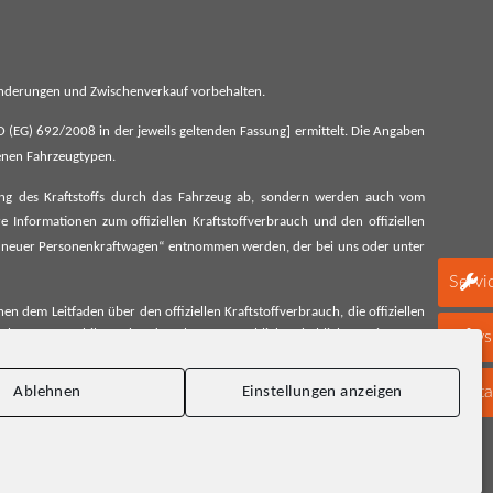
 Änderungen und Zwischenverkauf vorbehalten.
G) 692/2008 in der jeweils geltenden Fassung] ermittelt. Die Angaben
denen Fahrzeugtypen.
ung des Kraftstoffs durch das Fahrzeug ab, sondern werden auch vom
 Informationen zum offiziellen Kraftstoffverbrauch und den offiziellen
 neuer Personenkraftwagen“ entnommen werden, der bei uns oder unter
Servi
 dem Leitfaden über den offiziellen Kraftstoffverbrauch, die offiziellen
schen Automobil Treuhand GmbH unentgeltlich erhältlich, sowie unter
Newsl
Konta
Ablehnen
Einstellungen anzeigen