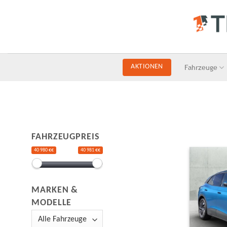
Skip
to
content
Fahrzeuge
AKTIONEN
FAHRZEUGPREIS
40 980 €€
40 981 €€
MARKEN &
MODELLE