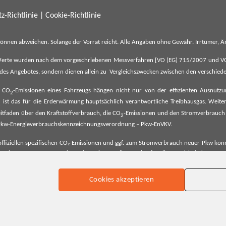
z-Richtlinie
|
Cookie-Richtlinie
können abweichen. Solange der Vorrat reicht. Alle Angaben ohne Gewähr. Irrtümer,
erte wurden nach dem vorgeschriebenen Messverfahren [VO (EG) 715/2007 und VO (E
il des Angebotes, sondern dienen allein zu Vergleichszwecken zwischen den verschie
e CO
-Emissionen eines Fahrzeugs hängen nicht nur von der effizienten Ausnutz
2
ist das für die Erderwärmung hauptsächlich verantwortliche Treibhausgas. Weitere
2
tfaden über den Kraftstoffverbrauch, die CO
-Emissionen und den Stromverbrauch
2
ehe Pkw-Energieverbrauchskennzeichnungsverordnung – Pkw-EnVKV.
ffiziellen spezifischen CO₂-Emissionen und ggf. zum Stromverbrauch neuer Pkw können
er Pkw entnommen werden. Dieser ist an allen Verkaufsstellen und bei der Deut
Cookies akzeptieren