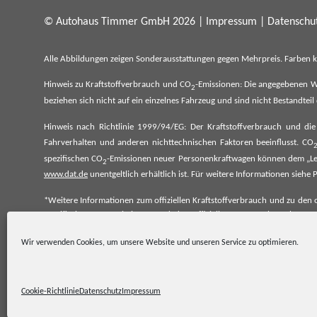
© Autohaus Timmer GmbH 2026 |
Impressum
|
Datenschut
Alle Abbildungen zeigen Sonderausstattungen gegen Mehrpreis. Farben 
Hinweis zu Kraftstoffverbrauch und CO
-Emissionen: Die angegebenen W
2
beziehen sich nicht auf ein einzelnes Fahrzeug und sind nicht Bestandte
Hinweis nach Richtlinie 1999/94/EG: Der Kraftstoffverbrauch und di
Fahrverhalten und anderen nichttechnischen Faktoren beeinflusst. CO
spezifischen CO
-Emissionen neuer Personenkraftwagen können dem „Lei
2
www.dat.de
unentgeltlich erhältlich ist. Für weitere Informationen si
*Weitere Informationen zum offiziellen Kraftstoffverbrauch und zu den o
spezifischen CO₂-Emissionen und den offiziellen Stromverbrauch neu
www.dat.de.
Wir verwenden Cookies, um unsere Website und unseren Service zu optimieren.
Cookie-Richtlinie
Datenschutz
Impressum