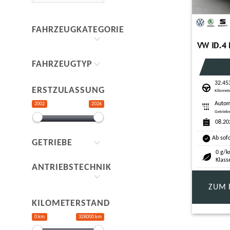
FAHRZEUGKATEGORIE
FAHRZEUGTYP
32.45
ERSTZULASSUNG
Kilomet
Autom
2002
2026
Getrieb
08.20
Ab sof
GETRIEBE
0 g/k
Klass
ANTRIEBSTECHNIK
ZUM 
KILOMETERSTAND
0 km
328000 km