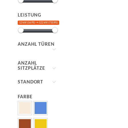
LEISTUNG
12 kW (16 PS) →
522 kW (710 PS)
ANZAHL TÜREN
ANZAHL
SITZPLÄTZE
STANDORT
FARBE