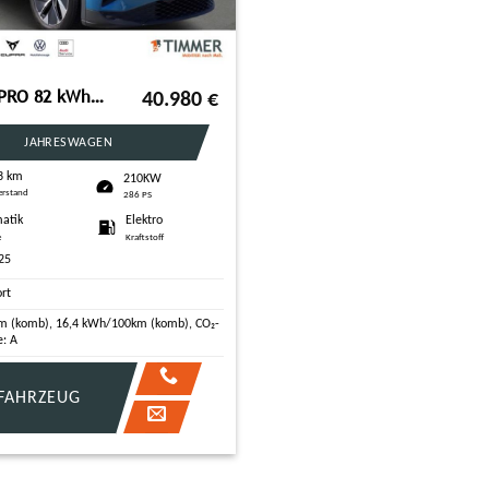
VW ID.4 PRO 82 kWh +WÄPU +AHK +H&K +IQ.LIGHT +ACC +
40.980
€
JAHRESWAGEN
3 km
210KW
erstand
286 PS
atik
Elektro
e
Kraftstoff
25
ort
m (komb), 16,4 kWh/100km (komb), CO₂-
e: A
FAHRZEUG