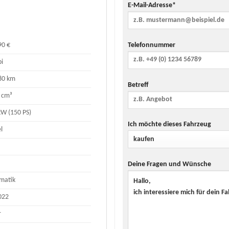
E-Mail-Adresse*
Telefonnummer
90 €
i
80 km
Betreff
 cm³
kW (150 PS)
Ich möchte dieses Fahrzeug
l
Deine Fragen und Wünsche
matik
022
r