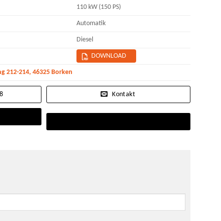
110 kW (150 PS)
Automatik
Diesel
DOWNLOAD
g 212-214, 46325 Borken
18
Kontakt