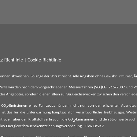
z-Richtlinie
|
Cookie-Richtlinie
können abweichen. Solange der Vorrat reicht. Alle Angaben ohne Gewähr. Irrtümer,
erte wurden nach dem vorgeschriebenen Messverfahren [VO (EG) 715/2007 und VO (E
il des Angebotes, sondern dienen allein zu Vergleichszwecken zwischen den verschie
e CO
-Emissionen eines Fahrzeugs hängen nicht nur von der effizienten Ausnutz
2
ist das für die Erderwärmung hauptsächlich verantwortliche Treibhausgas. Weitere
2
tfaden über den Kraftstoffverbrauch, die CO
-Emissionen und den Stromverbrauch
2
ehe Pkw-Energieverbrauchskennzeichnungsverordnung – Pkw-EnVKV.