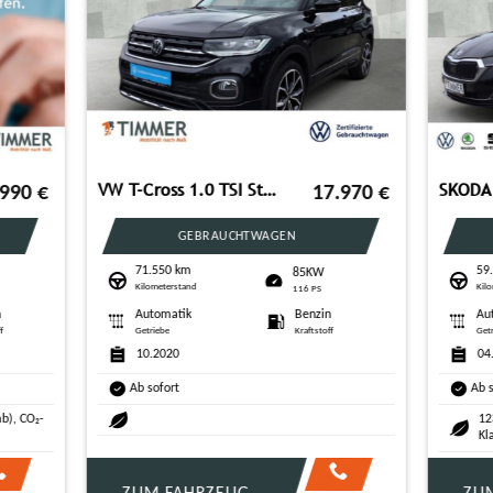
SKODA Octavia Combi 2.0 TDI DSG *LED *VIRTUAL *NAVI *T
VW Tiguan 2.0 TDI DSG R-Line 4MOTION +AHK +KAMERA +
19.690
€
GEBRAUCHTWAGEN
GEBRAUCHTWAGEN
9 km
77.248 km
110KW
147
rstand
Kilometerstand
150 PS
200 PS
atik
Diesel
Automatik
Dies
Kraftstoff
Getriebe
Kraftst
22
03.2021
rt
Ab sofort
 g/km (komb), 4,5 l/100km (komb), CO₂-
: D