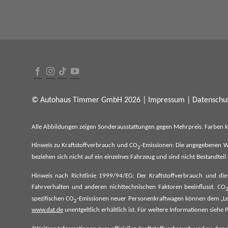
© Autohaus Timmer GmbH 2026 |
Impressum
|
Datenschut
Alle Abbildungen zeigen Sonderausstattungen gegen Mehrpreis. Farben 
Hinweis zu Kraftstoffverbrauch und CO
-Emissionen: Die angegebenen W
2
beziehen sich nicht auf ein einzelnes Fahrzeug und sind nicht Bestandte
Hinweis nach Richtlinie 1999/94/EG: Der Kraftstoffverbrauch und di
Fahrverhalten und anderen nichttechnischen Faktoren beeinflusst. CO
spezifischen CO
-Emissionen neuer Personenkraftwagen können dem „Lei
2
www.dat.de
unentgeltlich erhältlich ist. Für weitere Informationen si