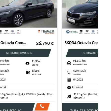
SKODA Octavia Combi 2.0 TDI DSG TOUR +LED +ACC +NAVI +
32.999
€
19.480
€
GEBRAUCHTWAGEN
114.008 km
KW
110KW
Kilometerstand
150 PS
el
Automatik
Diesel
off
Getriebe
Kraftstoff
02.2023
Ab sofort
121.0 g/km (komb), 4,6 l/100km (komb), CO₂-
Klasse: D